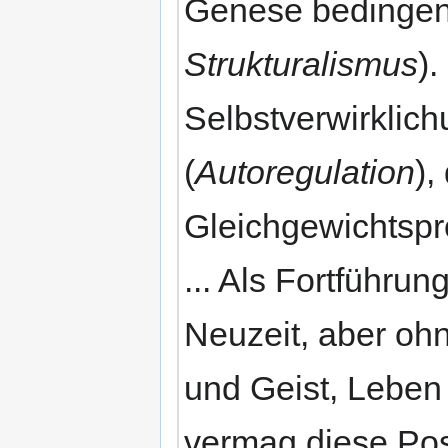
Genese bedingen 
Strukturalismus
)
Selbstverwirklich
(
Autoregulation
),
Gleichgewichtspr
... Als Fortführu
Neuzeit, aber oh
und Geist, Leben 
vermag diese Posi