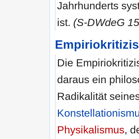
Jahrhunderts sys
ist.
(S-DWdeG 15
Empiriokritiz
Die Empiriokriti
daraus ein philo
Radikalität seine
Konstellationism
Physikalismus
, d