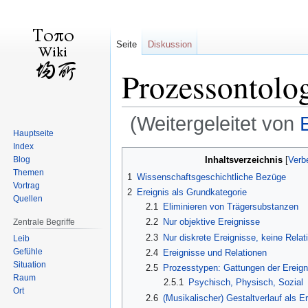
Seite
Diskussion
Prozessontolo
(Weitergeleitet von
Hauptseite
Index
Zur
Zur
Inhaltsverzeichnis
Blog
Navigation
Suche
Themen
1
Wissenschaftsgeschichtliche Bezüge
springen
springen
Vortrag
2
Ereignis als Grundkategorie
Quellen
2.1
Eliminieren von Trägersubstanzen
2.2
Nur objektive Ereignisse
Zentrale Begriffe
2.3
Nur diskrete Ereignisse, keine Relat
Leib
Gefühle
2.4
Ereignisse und Relationen
Situation
2.5
Prozesstypen: Gattungen der Ereign
Raum
2.5.1
Psychisch, Physisch, Sozial
Ort
2.6
(Musikalischer) Gestaltverlauf als Er