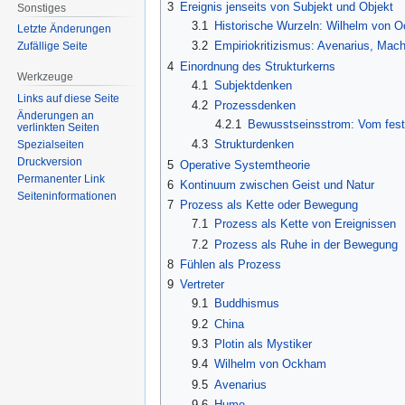
3
Ereignis jenseits von Subjekt und Objekt
Sonstiges
3.1
Historische Wurzeln: Wilhelm von 
Letzte Änderungen
3.2
Empiriokritizismus: Avenarius, Mac
Zufällige Seite
4
Einordnung des Strukturkerns
Werkzeuge
4.1
Subjektdenken
Links auf diese Seite
4.2
Prozessdenken
Änderungen an
4.2.1
Bewusstseinsstrom: Vom feste
verlinkten Seiten
4.3
Strukturdenken
Spezialseiten
Druckversion
5
Operative Systemtheorie
Permanenter Link
6
Kontinuum zwischen Geist und Natur
Seiten­informationen
7
Prozess als Kette oder Bewegung
7.1
Prozess als Kette von Ereignissen
7.2
Prozess als Ruhe in der Bewegung
8
Fühlen als Prozess
9
Vertreter
9.1
Buddhismus
9.2
China
9.3
Plotin als Mystiker
9.4
Wilhelm von Ockham
9.5
Avenarius
9.6
Hume