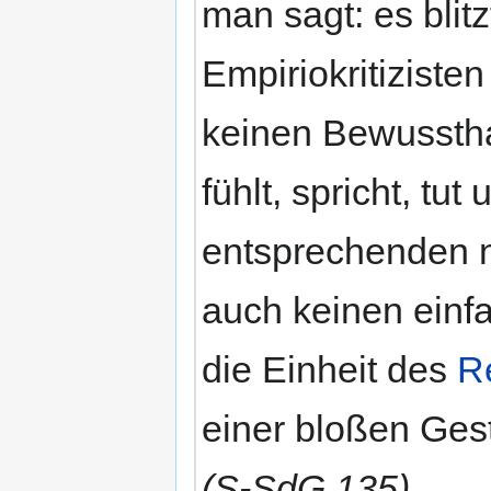
man sagt: es blit
Empiriokritizist
keinen Bewusstha
fühlt, spricht, tut
entsprechenden 
auch keinen ein
die Einheit des
R
einer bloßen Gest
(S-SdG 135)