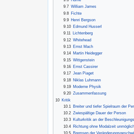
9.7
William James
9.8
Fichte
9.9
Henri Bergson
9.10
Edmund Husserl
9.11
Lichtenberg
9.12
Whitehead
9.13
Ernst Mach
9.14
Martin Heidegger
9.15
Wittgenstein
9.16
Ernst Cassirer
9.17
Jean Piaget
9.18
Niklas Luhmann
9.19
Moderne Physik
9.20
Zusammenfassung
10
Kritik
10.1
Breiter und tiefer Spielraum der Pe
10.2
Zwiespältige Dauer der Person
10.3
Kulturkritik an der Beschleunigun
10.4
Richtung ohne Modalzeit unmöglic
10.5
Bremsen der Veränderungsgeschwin