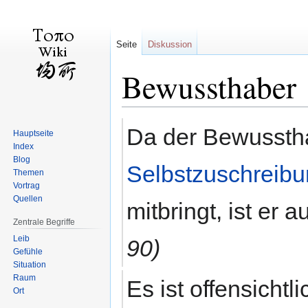
Seite
Diskussion
Bewussthaber
Zur
Zur
Da der Bewusstha
Hauptseite
Navigation
Suche
Index
springen
springen
Blog
Selbstzuschreib
Themen
Vortrag
Quellen
mitbringt, ist er
Zentrale Begriffe
Leib
90)
Gefühle
Situation
Raum
Es ist offensichtl
Ort