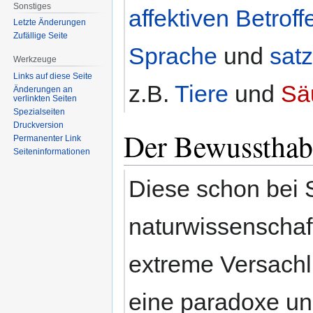
Sonstiges
affektiven Betrof
Letzte Änderungen
Zufällige Seite
Sprache
und
sat
Werkzeuge
Links auf diese Seite
z.B.
Tiere
und
Sä
Änderungen an
verlinkten Seiten
Spezialseiten
Druckversion
Der Bewussthabe
Permanenter Link
Seiten­informationen
Diese schon bei
naturwissenschaf
extreme Versachl
eine paradoxe un