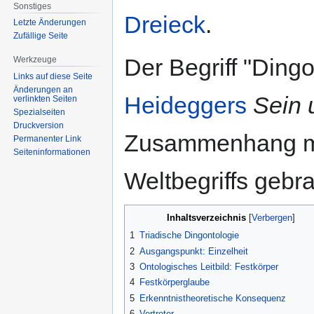
Sonstiges
Dreieck
.
Letzte Änderungen
Zufällige Seite
Der Begriff "Dingo
Werkzeuge
Links auf diese Seite
Änderungen an
Heideggers
Sein 
verlinkten Seiten
Spezialseiten
Druckversion
Zusammenhang mit
Permanenter Link
Seiten­informationen
Weltbegriffs gebr
Inhaltsverzeichnis
1
Triadische Dingontologie
2
Ausgangspunkt: Einzelheit
3
Ontologisches Leitbild: Festkörper
4
Festkörperglaube
5
Erkenntnistheoretische Konsequenz
6
Vertreter