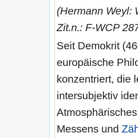
(Hermann Weyl: W
Zit.n.: F-WCP 28
Seit Demokrit (46
europäische Philo
konzentriert, die 
intersubjektiv ide
Atmosphärisches 
Messens und
Zäh