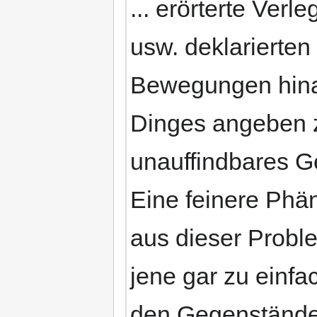
... erörterte Verl
usw. deklarierte
Bewegungen hina
Dinges angeben zu
unauffindbares Ge
Eine feinere Phä
aus dieser Probl
jene gar zu einfac
den Gegenstände