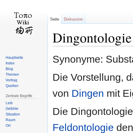
Seite
Diskussion
Dingontologie
Zur
Zur
Synonyme: Substa
Hauptseite
Navigation
Suche
Index
springen
springen
Blog
Die Vorstellung, 
Themen
Vortrag
Quellen
von
Dingen
mit Ei
Zentrale Begriffe
Leib
Die Dingontologie
Gefühle
Situation
Raum
Feldontologie
den 
Ort