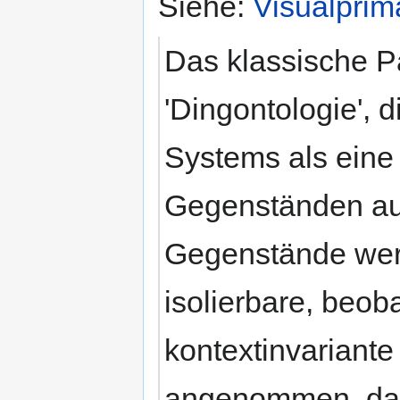
Siehe:
Visualprim
Das klassische Pa
'Dingontologie', 
Systems als ein
Gegenständen auff
Gegenstände werd
isolierbare, beo
kontextinvariante
angenommen, das