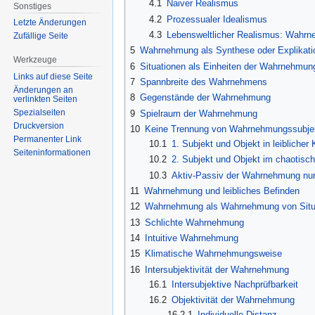
4.1
Naiver Realismus
Sonstiges
4.2
Prozessualer Idealismus
Letzte Änderungen
4.3
Lebensweltlicher Realismus: Wahrn
Zufällige Seite
5
Wahrnehmung als Synthese oder Explikati
Werkzeuge
6
Situationen als Einheiten der Wahrnehmun
Links auf diese Seite
7
Spannbreite des Wahrnehmens
Änderungen an
8
Gegenstände der Wahrnehmung
verlinkten Seiten
Spezialseiten
9
Spielraum der Wahrnehmung
Druckversion
10
Keine Trennung von Wahrnehmungssubje
Permanenter Link
10.1
1. Subjekt und Objekt in leibliche
Seiten­informationen
10.2
2. Subjekt und Objekt im chaotisch
10.3
Aktiv-Passiv der Wahrnehmung nur 
11
Wahrnehmung und leibliches Befinden
12
Wahrnehmung als Wahrnehmung von Situ
13
Schlichte Wahrnehmung
14
Intuitive Wahrnehmung
15
Klimatische Wahrnehmungsweise
16
Intersubjektivität der Wahrnehmung
16.1
Intersubjektive Nachprüfbarkeit
16.2
Objektivität der Wahrnehmung
16.2.1
Individuelle Distanz