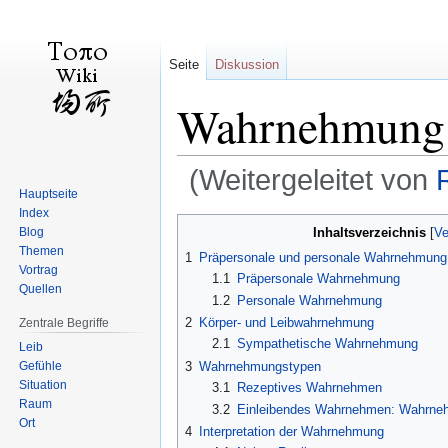
Seite
Diskussion
Wahrnehmung
(Weitergeleitet von
Hauptseite
Index
Zur
Zur
Inhaltsverzeichnis
Blog
Navigation
Suche
Themen
1
Präpersonale und personale Wahrnehmung
springen
springen
Vortrag
1.1
Präpersonale Wahrnehmung
Quellen
1.2
Personale Wahrnehmung
2
Körper- und Leibwahrnehmung
Zentrale Begriffe
2.1
Sympathetische Wahrnehmung
Leib
Gefühle
3
Wahrnehmungstypen
Situation
3.1
Rezeptives Wahrnehmen
Raum
3.2
Einleibendes Wahrnehmen: Wahrneh
Ort
4
Interpretation der Wahrnehmung