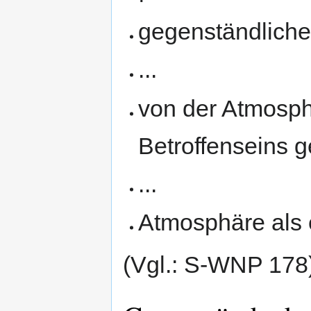
gegenständlich
...
von der Atmosphä
Betroffenseins g
...
Atmosphäre als 
(Vgl.: S-WNP 178