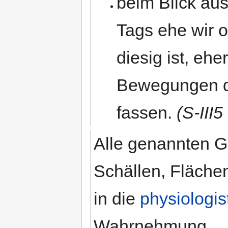
beim Blick au
Tags ehe wir o
diesig ist, eh
Bewegungen d
fassen.
(S-III5
Alle genannten G
Schällen, Fläch
in die
physiologis
Wahrnehmung,