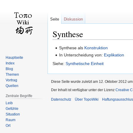
Seite
Diskussion
Synthese
Zur
Zur
Synthese als
Konstruktion
Navigation
Suche
In Unterscheidung von:
Explikation
Hauptseite
springen
springen
Index
Siehe:
Synthetische Einheit
Blog
Themen
Vortrag
Diese Seite wurde zuletzt am 12. Oktober 2012 um 
Quellen
Der Inhalt ist verfügbar unter der Lizenz
Creative
Zentrale Begriffe
Datenschutz
Über TopoWiki
Haftungsausschlus
Leib
Gefühle
Situation
Raum
Ort