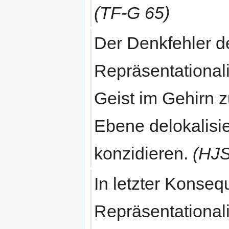
(TF-G 65)
Der Denkfehler d
Repräsentational
Geist im Gehirn z
Ebene delokalisi
konzidieren.
(HJ
In letzter Konseq
Repräsentational