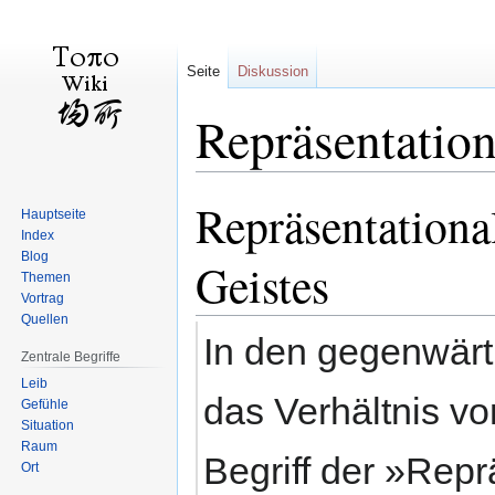
Seite
Diskussion
Repräsentatio
Repräsentationa
Zur
Zur
Hauptseite
Navigation
Suche
Index
springen
springen
Blog
Geistes
Themen
Vortrag
Quellen
In den gegenwärt
Zentrale Begriffe
Leib
das Verhältnis 
Gefühle
Situation
Raum
Begriff der »Rep
Ort