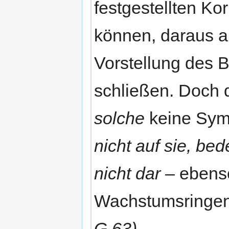
festgestellten Ko
können, daraus a
Vorstellung des B
schließen. Doch 
solche
keine Symb
nicht auf sie, bed
nicht dar
– ebenso
Wachstumsringen 
G 63)