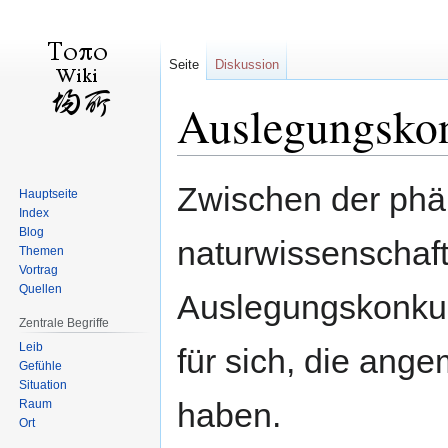
Seite
Diskussion
Auslegungsko
Zur
Zur
Zwischen der ph
Hauptseite
Navigation
Suche
Index
springen
springen
Blog
naturwissenschaf
Themen
Vortrag
Quellen
Auslegungskonkurr
Zentrale Begriffe
Leib
für sich, die an
Gefühle
Situation
haben.
Raum
Ort