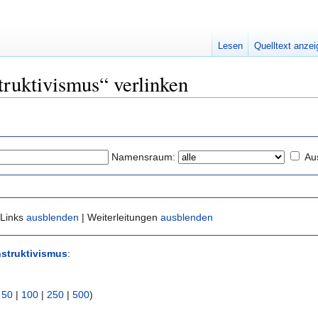
Lesen
Quelltext anze
truktivismus“ verlinken
Namensraum:
Au
 Links
ausblenden
| Weiterleitungen
ausblenden
struktivismus
:
|
50
|
100
|
250
|
500
)