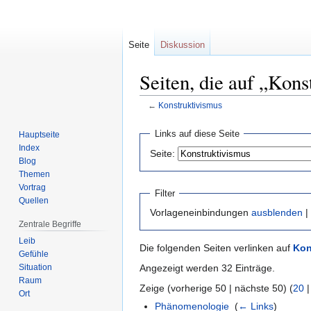
Seite
Diskussion
Seiten, die auf „Kons
←
Konstruktivismus
Zur
Zur
Links auf diese Seite
Hauptseite
Navigation
Suche
Index
Seite:
springen
springen
Blog
Themen
Vortrag
Filter
Quellen
Vorlageneinbindungen
ausblenden
|
Zentrale Begriffe
Leib
Die folgenden Seiten verlinken auf
Kon
Gefühle
Situation
Angezeigt werden 32 Einträge.
Raum
Zeige (vorherige 50 | nächste 50) (
20
Ort
Phänomenologie
‎
(
← Links
)