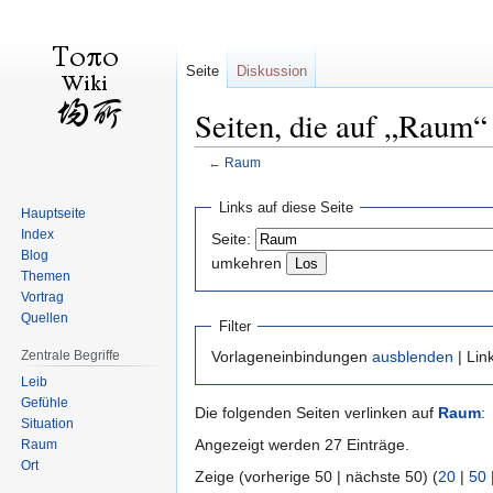
Seite
Diskussion
Seiten, die auf „Raum“
←
Raum
Zur
Zur
Links auf diese Seite
Hauptseite
Navigation
Suche
Index
Seite:
springen
springen
Blog
umkehren
Themen
Vortrag
Quellen
Filter
Zentrale Begriffe
Vorlageneinbindungen
ausblenden
| Lin
Leib
Gefühle
Die folgenden Seiten verlinken auf
Raum
:
Situation
Angezeigt werden 27 Einträge.
Raum
Ort
Zeige (vorherige 50 | nächste 50) (
20
|
50