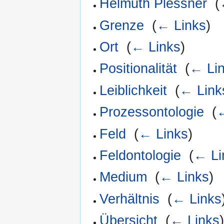
Helmuth Plessner
‎
(
Grenze
‎
(
← Links
)
Ort
‎
(
← Links
)
Positionalität
‎
(
← Li
Leiblichkeit
‎
(
← Link
Prozessontologie
‎
(
←
Feld
‎
(
← Links
)
Feldontologie
‎
(
← Li
Medium
‎
(
← Links
)
Verhältnis
‎
(
← Links
Übersicht
‎
(
← Links