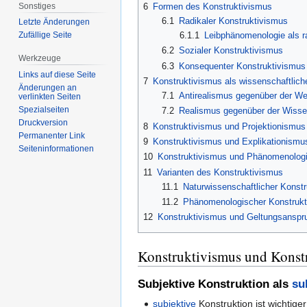
Sonstiges
6
Formen des Konstruktivismus
6.1
Radikaler Konstruktivismus
Letzte Änderungen
6.1.1
Leibphänomenologie als r
Zufällige Seite
6.2
Sozialer Konstruktivismus
Werkzeuge
6.3
Konsequenter Konstruktivismus
Links auf diese Seite
7
Konstruktivismus als wissenschaftlich
Änderungen an
7.1
Antirealismus gegenüber der We
verlinkten Seiten
Spezialseiten
7.2
Realismus gegenüber der Wisse
Druckversion
8
Konstruktivismus und Projektionismus
Permanenter Link
9
Konstruktivismus und Explikationismu
Seiten­informationen
10
Konstruktivismus und Phänomenolog
11
Varianten des Konstruktivismus
11.1
Naturwissenschaftlicher Konst
11.2
Phänomenologischer Konstrukt
12
Konstruktivismus und Geltungsanspr
Konstruktivismus und Konst
Subjektive Konstruktion als
su
subjektive
Konstruktion ist wichtige