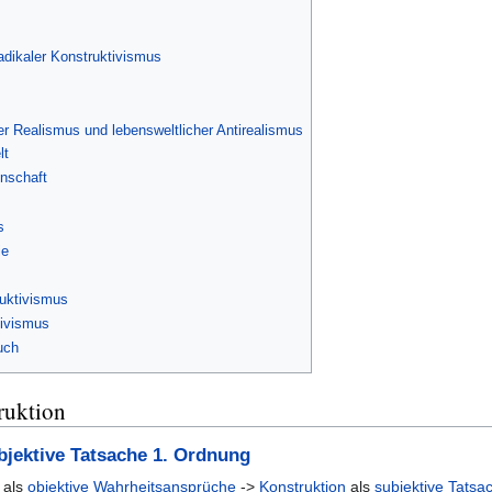
adikaler Konstruktivismus
er Realismus und lebensweltlicher Antirealismus
lt
nschaft
s
ie
ruktivismus
ivismus
uch
ruktion
bjektive Tatsache 1. Ordnung
r als
objektive
Wahrheitsansprüche
->
Konstruktion
als
subjektive Tatsa