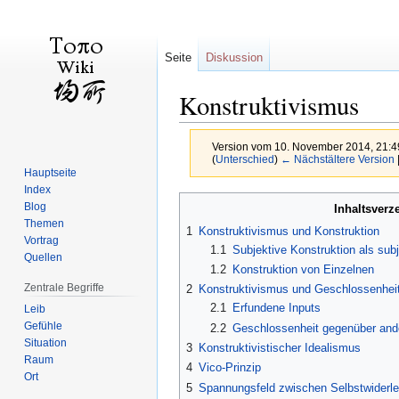
Seite
Diskussion
Konstruktivismus
Version vom 10. November 2014, 21:4
(
Unterschied
)
← Nächstältere Version
Hauptseite
Index
Zur
Zur
Blog
Inhaltsverz
Navigation
Suche
Themen
1
Konstruktivismus und Konstruktion
springen
springen
Vortrag
1.1
Subjektive Konstruktion als sub
Quellen
1.2
Konstruktion von Einzelnen
Zentrale Begriffe
2
Konstruktivismus und Geschlossenhei
2.1
Erfundene Inputs
Leib
Gefühle
2.2
Geschlossenheit gegenüber an
Situation
3
Konstruktivistischer Idealismus
Raum
4
Vico-Prinzip
Ort
5
Spannungsfeld zwischen Selbstwiderl