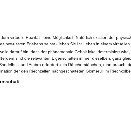
ndern virtuelle Realität - eine Möglichkeit. Natürlich existiert der phys
 bewussten Erlebens selbst - leben Sie Ihr Leben in einem virtuellen 
weile darauf hin, dass der phänomenale Gehalt lokal determiniert wird,
ßerdem sind die relevanten Eigenschaften immer dieselben, ganz gleich
Sandelholz und Ambra erfordert kein Räucherstäbchen, man braucht dazu
ination der den Riechzellen nachgeschalteten Glomeruli im Riechkolben
enschaft