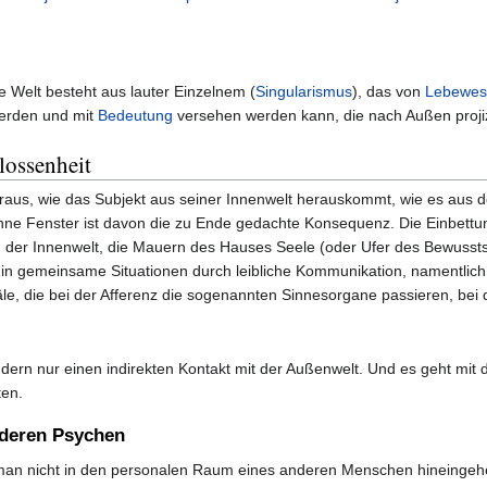
g
die Welt besteht aus lauter Einzelnem (
Singularismus
), das von
Lebewe
erden und mit
Bedeutung
versehen werden kann, die nach Außen projiz
lossenheit
raus, wie das Subjekt aus seiner Innenwelt herauskommt, wie es aus
ohne Fenster ist davon die zu Ende gedachte Konsequenz. Die Einbettu
n der Innenwelt, die Mauern des Hauses Seele (oder Ufer des Bewusst
in in gemeinsame Situationen durch leibliche Kommunikation, namentlic
le, die bei der Afferenz die sogenannten Sinnesorgane passieren, bei
ndern nur einen indirekten Kontakt mit der Außenwelt. Und es geht mi
ten.
nderen Psychen
 man nicht in den personalen Raum eines anderen Menschen hineingeh