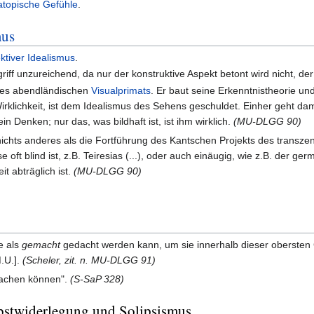
atopische Gefühle
.
mus
ktiver Idealismus
.
griff unzureichend, da nur der konstruktive Aspekt betont wird nicht, der
 des abendländischen
Visualprimats
. Er baut seine Erkenntnistheorie un
irklichkeit, ist dem Idealismus des Sehens geschuldet. Einher geht dami
ein Denken; nur das, was bildhaft ist, ist ihm wirklich.
(MU-DLGG 90)
chts anderes als die Fortführung des Kantschen Projekts des transzenden
oft blind ist, z.B. Teiresias (...), oder auch einäugig, wie z.B. der ge
t abträglich ist.
(MU-DLGG 90)
e als
gemacht
gedacht werden kann, um sie innerhalb dieser obersten
M.U.].
(Scheler, zit. n. MU-DLGG 91)
machen können".
(S-SaP 328)
bstwiderlegung und Solipsismus