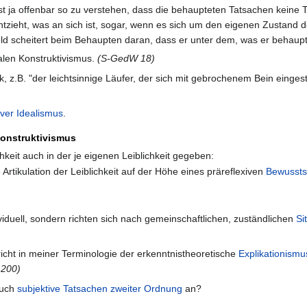
t ja offenbar so zu verstehen, dass die behaupteten Tatsachen keine Ta
entzieht, was an sich ist, sogar, wenn es sich um den eigenen Zustand
feld scheitert beim Behaupten daran, dass er unter dem, was er behaup
ikalen Konstruktivismus.
(S-GedW 18)
k, z.B. "der leichtsinnige Läufer, der sich mit gebrochenem Bein ein
iver Idealismus
.
Konstruktivismus
hkeit auch in der je eigenen Leiblichkeit gegeben:
 Artikulation der Leiblichkeit auf der Höhe eines präreflexiven
Bewussts
ividuell, sondern richten sich nach gemeinschaftlichen, zuständlichen
Si
icht in meiner Terminologie der erkenntnistheoretische
Explikationismu
 200)
auch
subjektive Tatsachen zweiter Ordnung
an?