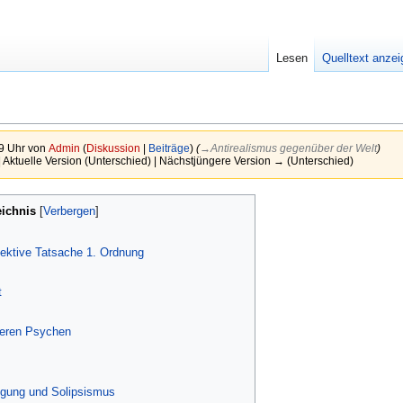
Lesen
Quelltext anze
9 Uhr von
Admin
(
Diskussion
|
Beiträge
)
(
→‎Antirealismus gegenüber der Welt
)
| Aktuelle Version (Unterschied) | Nächstjüngere Version → (Unterschied)
eichnis
jektive Tatsache 1. Ordnung
t
deren Psychen
egung und Solipsismus