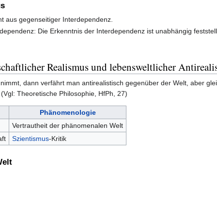
us
eht aus gegenseitiger Interdependenz.
ependenz: Die Erkenntnis der Interdependenz ist unabhängig feststell
chaftlicher Realismus und lebensweltlicher Antireal
mmt, dann verfährt man antirealistisch gegenüber der Welt, aber gleic
(Vgl: Theoretische Philosophie, HfPh, 27)
Phänomenologie
Vertrautheit der phänomenalen Welt
ft
Szientismus
-Kritik
elt