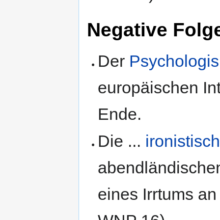
Negative Folg
Der
Psychologi
europäischen Int
Ende.
Die ...
ironistisc
abendländische
eines Irrtums a