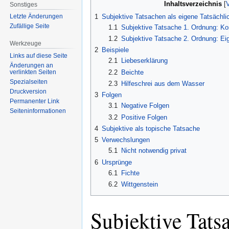
Inhaltsverzeichnis
Sonstiges
1
Subjektive Tatsachen als eigene Tatsächli
Letzte Änderungen
Zufällige Seite
1.1
Subjektive Tatsache 1. Ordnung: Ko
1.2
Subjektive Tatsache 2. Ordnung: Eig
Werkzeuge
2
Beispiele
Links auf diese Seite
2.1
Liebeserklärung
Änderungen an
2.2
Beichte
verlinkten Seiten
Spezialseiten
2.3
Hilfeschrei aus dem Wasser
Druckversion
3
Folgen
Permanenter Link
3.1
Negative Folgen
Seiten­informationen
3.2
Positive Folgen
4
Subjektive als topische Tatsache
5
Verwechslungen
5.1
Nicht notwendig privat
6
Ursprünge
6.1
Fichte
6.2
Wittgenstein
Subjektive Tats