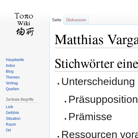
Seite
Diskussion
Matthias Varg
Stichwörter eine
Zur
Zur
Hauptseite
Navigation
Suche
Index
springen
springen
Blog
Themen
Unterscheidung
Vortrag
Quellen
Präsupposition
Zentrale Begriffe
Leib
Gefühle
Prämisse
Situation
Raum
Ort
Ressourcen vora