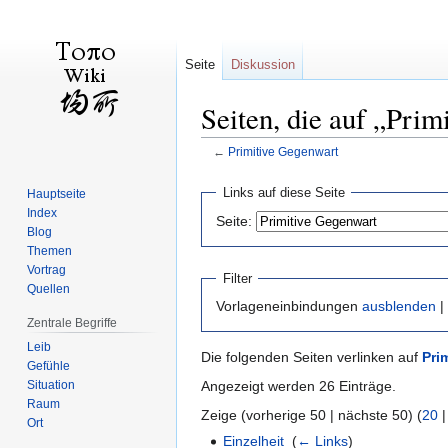
Seite
Diskussion
Seiten, die auf „Prim
←
Primitive Gegenwart
Zur
Zur
Links auf diese Seite
Hauptseite
Navigation
Suche
Index
Seite:
springen
springen
Blog
Themen
Vortrag
Filter
Quellen
Vorlageneinbindungen
ausblenden
|
Zentrale Begriffe
Leib
Die folgenden Seiten verlinken auf
Pri
Gefühle
Situation
Angezeigt werden 26 Einträge.
Raum
Zeige (vorherige 50 | nächste 50) (
20
Ort
Einzelheit
‎
(
← Links
)