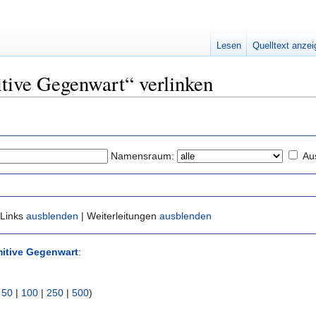
Lesen
Quelltext anze
itive Gegenwart“ verlinken
Namensraum:
Au
 Links
ausblenden
| Weiterleitungen
ausblenden
mitive Gegenwart
:
|
50
|
100
|
250
|
500
)