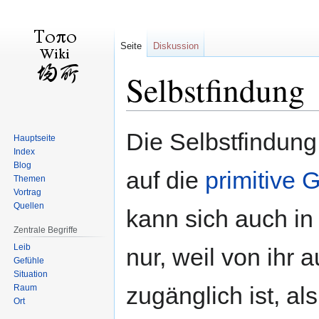
Seite
Diskussion
Selbstfindung
Zur
Zur
Die Selbstfindung
Hauptseite
Navigation
Suche
Index
springen
springen
Blog
auf die
primitive 
Themen
Vortrag
Quellen
kann sich auch in 
Zentrale Begriffe
Leib
nur, weil von ihr 
Gefühle
Situation
zugänglich ist, a
Raum
Ort