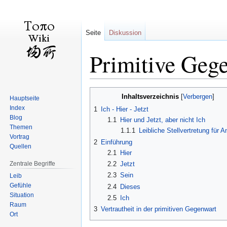
Seite
Diskussion
Primitive Geg
Zur
Zur
Inhaltsverzeichnis
Hauptseite
Navigation
Suche
Index
1
Ich - Hier - Jetzt
springen
springen
Blog
1.1
Hier und Jetzt, aber nicht Ich
Themen
1.1.1
Leibliche Stellvertretung für 
Vortrag
2
Einführung
Quellen
2.1
Hier
Zentrale Begriffe
2.2
Jetzt
2.3
Sein
Leib
Gefühle
2.4
Dieses
Situation
2.5
Ich
Raum
3
Vertrautheit in der primitiven Gegenwart
Ort