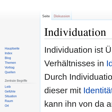
Seite
Diskussion
Individuation
Zur
Zur
Individuation ist
Hauptseite
Navigation
Suche
Index
springen
springen
Blog
Verhältnisses in
I
Themen
Vortrag
Quellen
Durch Individuati
Zentrale Begriffe
Leib
dieser mit
Identitä
Gefühle
Situation
kann ihn von da 
Raum
Ort