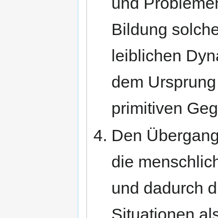
und Probleme
Bildung solche
leiblichen Dy
dem Ursprung 
primitiven Ge
Den Übergang
die menschli
und dadurch di
Situationen al