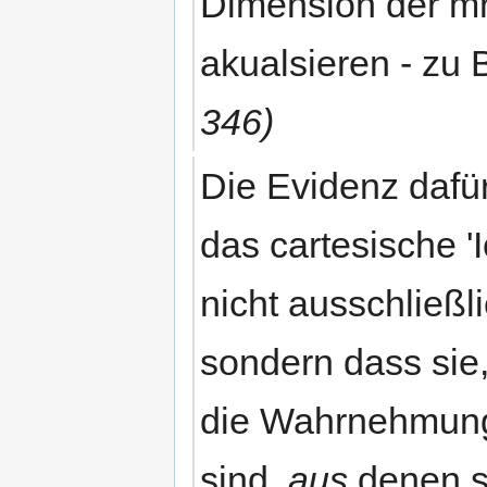
Dimension der m
akualsieren - zu B
346)
Die Evidenz dafü
das cartesische 'I
nicht ausschließl
sondern dass sie
die Wahrnehmu
sind,
aus
denen 