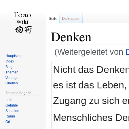
Seite
Diskussion
Denken
(Weitergeleitet von
Hauptseite
Index
Zur
Zur
Nicht das Denke
Blog
Navigation
Suche
Themen
springen
springen
Vortrag
es ist das Leben
Quellen
Zentrale Begriffe
Zugang zu sich e
Leib
Gefühle
Situation
Menschliches Denk
Raum
Ort