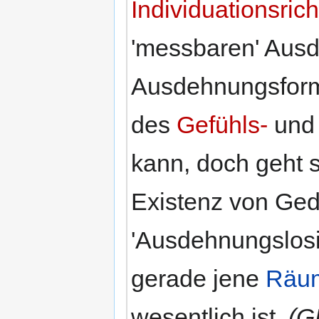
Individuationsric
'messbaren' Ausd
Ausdehnungsform
des
Gefühls-
und
kann, doch geht s
Existenz von Ge
'Ausdehnungslosi
gerade jene
Räum
wesentlich ist.
(G