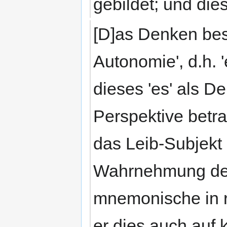
gebildet; und dies
[D]as Denken besi
Autonomie', d.h. '
dieses 'es' als 
Perspektive betra
das Leib-Subjekt 
Wahrnehmung den
mnemonische in r
er dies auch auf 