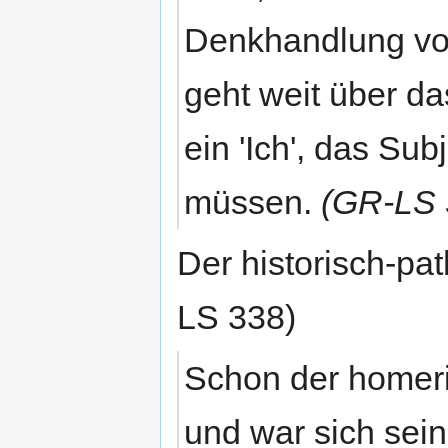
Denkhandlung voll
geht weit über d
ein 'Ich', das Sub
müssen.
(GR-LS 
Der historisch-pa
LS 338)
Schon der homeri
und war sich sei