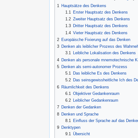
1
Hauptsätze des Denkens
1.1
Erster Hauptsatz des Denkens
1.2
Zweiter Hauptsatz des Denkens
1.3
Dritter Hauptsatz des Denkens
1.4
Vieter Hauptsatz des Denkens
2
Europäische Fixierung auf das Denken
3
Denken als leiblicher Prozess des Wahrn
3.1
Leibliche Lokalisation des Denkens
4
Denken als personale mnemotechnische 
5
Denken als semi-autonomer Prozess
5.1
Das leibliche Es des Denkens
5.2
Das seinsgewissheitliche Ich des D
6
Räumlichkeit des Denkens
6.1
Objektiver Gedankenraum
6.2
Leiblicher Gedankenraum
7
Denken der Gedanken
8
Denken und Sprache
8.1
Einfluss der Sprache auf das Denke
9
Denktypen
9.1
Übersicht