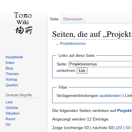
Seite
Diskussion
Seiten, die auf „Projek
←
Projektionismus
Zur
Zur
Links auf diese Seite
Hauptseite
Navigation
Suche
Index
Seite:
springen
springen
Blog
umkehren
Themen
Vortrag
Quellen
Filter
Zentrale Begriffe
Vorlageneinbindungen
ausblenden
| Lin
Leib
Gefühle
Die folgenden Seiten verlinken auf
Projek
Situation
Angezeigt werden 12 Einträge.
Raum
Ort
Zeige (vorherige 50 | nächste 50) (
20
|
50