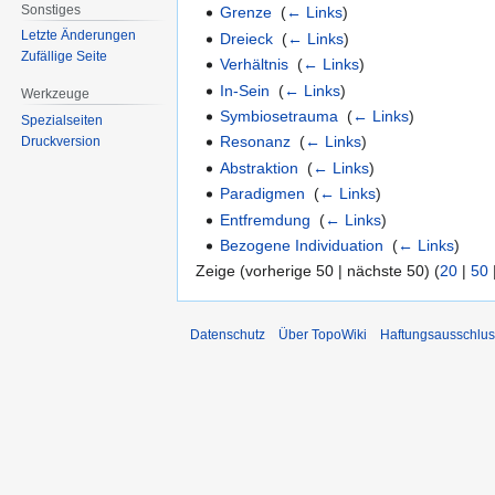
Sonstiges
Grenze
‎
(
← Links
)
Letzte Änderungen
Dreieck
‎
(
← Links
)
Zufällige Seite
Verhältnis
‎
(
← Links
)
In-Sein
‎
(
← Links
)
Werkzeuge
Symbiosetrauma
‎
(
← Links
)
Spezialseiten
Resonanz
‎
(
← Links
)
Druckversion
Abstraktion
‎
(
← Links
)
Paradigmen
‎
(
← Links
)
Entfremdung
‎
(
← Links
)
Bezogene Individuation
‎
(
← Links
)
Zeige (vorherige 50 | nächste 50) (
20
|
50
Datenschutz
Über TopoWiki
Haftungsausschlus