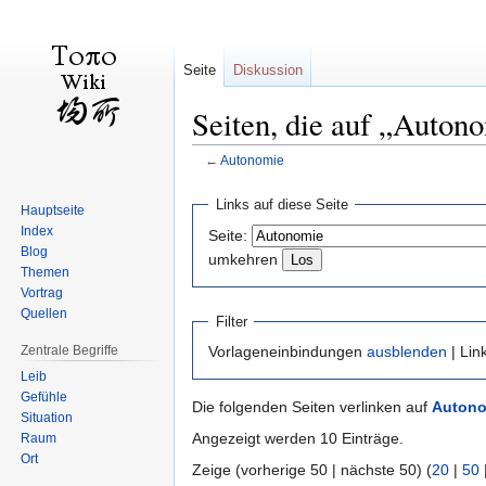
Seite
Diskussion
Seiten, die auf „Auton
←
Autonomie
Zur
Zur
Links auf diese Seite
Hauptseite
Navigation
Suche
Index
Seite:
springen
springen
Blog
umkehren
Themen
Vortrag
Quellen
Filter
Zentrale Begriffe
Vorlageneinbindungen
ausblenden
| Lin
Leib
Gefühle
Die folgenden Seiten verlinken auf
Autono
Situation
Angezeigt werden 10 Einträge.
Raum
Ort
Zeige (vorherige 50 | nächste 50) (
20
|
50