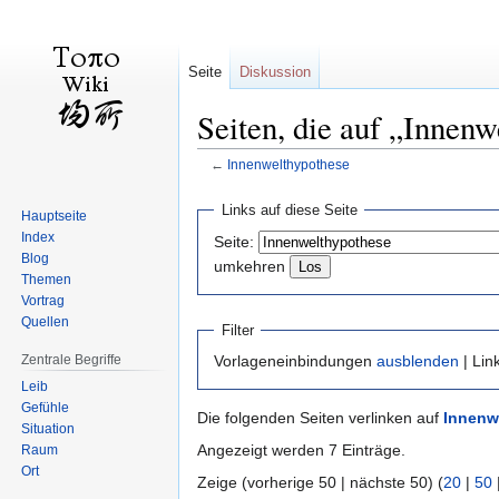
Seite
Diskussion
Seiten, die auf „Innenw
←
Innenwelthypothese
Zur
Zur
Links auf diese Seite
Hauptseite
Navigation
Suche
Index
Seite:
springen
springen
Blog
umkehren
Themen
Vortrag
Quellen
Filter
Zentrale Begriffe
Vorlageneinbindungen
ausblenden
| Lin
Leib
Gefühle
Die folgenden Seiten verlinken auf
Innenw
Situation
Angezeigt werden 7 Einträge.
Raum
Ort
Zeige (vorherige 50 | nächste 50) (
20
|
50