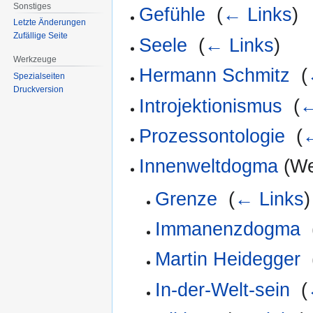
Sonstiges
Gefühle
‎
(
← Links
)
Letzte Änderungen
Zufällige Seite
Seele
‎
(
← Links
)
Werkzeuge
Hermann Schmitz
‎
(
Spezialseiten
Druckversion
Introjektionismus
‎
(
←
Prozessontologie
‎
(
←
Innenweltdogma
(Wei
Grenze
‎
(
← Links
)
Immanenzdogma
‎
Martin Heidegger
‎
In-der-Welt-sein
‎
(