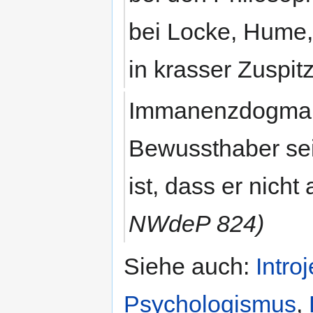
bei Locke, Hume, 
in krasser Zuspit
Immanenzdogma: d
Bewussthaber se
ist, dass er nich
NWdeP 824)
Siehe auch:
Intro
Psychologismus
,