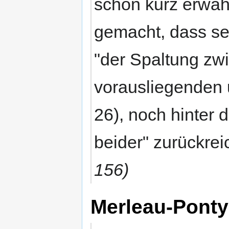
schon kurz erwä
gemacht, dass sei
"der Spaltung zw
vorausliegenden 
26), noch hinter 
beider" zurückrei
156)
Merleau-Ponty