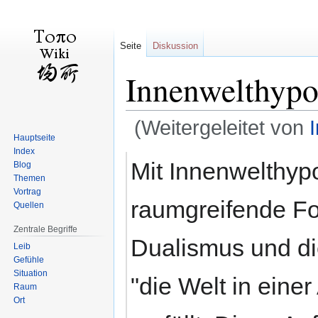
Seite
Diskussion
Innenwelthypo
(Weitergeleitet von
Hauptseite
Index
Zur
Zur
Mit Innenwelthyp
Blog
Navigation
Suche
Themen
springen
springen
Vortrag
raumgreifende Fo
Quellen
Zentrale Begriffe
Dualismus und d
Leib
Gefühle
Situation
"die Welt in eine
Raum
Ort