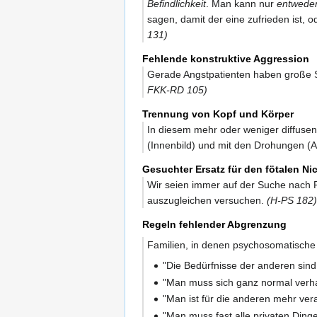
Befindlichkeit
. Man kann nur
entwede
sagen, damit der eine zufrieden ist, 
131)
Fehlende konstruktive Aggression
Gerade Angstpatienten haben große Sc
FKK-RD 105)
Trennung von Kopf und Körper
In diesem mehr oder weniger diffusen
(Innenbild) und mit den Drohungen (Au
Gesuchter Ersatz für den fötalen Ni
Wir seien immer auf der Suche nach R
auszugleichen versuchen.
(H-PS 182)
Regeln fehlender Abgrenzung
Familien, in denen psychosomatische P
"Die Bedürfnisse der anderen sind 
"Man muss sich ganz normal verhal
"Man ist für die anderen mehr veran
"Man muss fast alle privaten Din