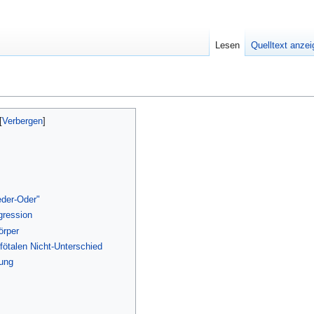
Lesen
Quelltext anze
der-Oder"
gression
örper
fötalen Nicht-Unterschied
zung