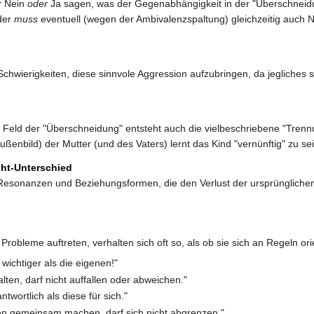
r
Nein
oder
Ja sagen, was der Gegenabhängigkeit in der "Überschneidu
oder
muss
eventuell (wegen der Ambivalenzspaltung) gleichzeitig auc
hwierigkeiten, diese sinnvole Aggression aufzubringen, da jegliches s
 Feld der "Überschneidung" entsteht auch die vielbeschriebene "Trennu
ßenbild) der Mutter (und des Vaters) lernt das Kind "vernünftig" zu se
cht-Unterschied
esonanzen und Beziehungsformen, die den Verlust der ursprünglichen un
robleme auftreten, verhalten sich oft so, als ob sie sich an Regeln ori
wichtiger als die eigenen!"
ten, darf nicht auffallen oder abweichen."
twortlich als diese für sich."
gen gemeinsam machen, darf sich nicht abgrenzen."