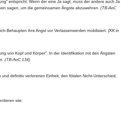
ng" entspricht: Wenn der eine Ja sagt,
muss
der andere auch Ja
h Nein sagen, um die gemeinsamen Ängste abzuwehren.
(TB-AoC
ich-Behaupten ihre Angst vor Verlassenwerden mobilisiert.
(KK in
ng von Kopf und Körper". In der Identifikation mit den Ängsten
in.
(TB-AoC 134)
d definitiv verlorenen Einheit, den fötalen Nicht-Unterschied,
entieren wie: