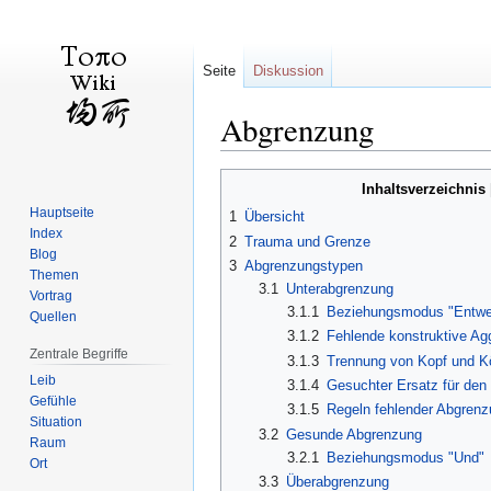
Seite
Diskussion
Abgrenzung
Zur
Zur
Inhaltsverzeichnis
Navigation
Suche
Hauptseite
1
Übersicht
springen
springen
Index
2
Trauma und Grenze
Blog
3
Abgrenzungstypen
Themen
3.1
Unterabgrenzung
Vortrag
3.1.1
Beziehungsmodus "Entwe
Quellen
3.1.2
Fehlende konstruktive Ag
Zentrale Begriffe
3.1.3
Trennung von Kopf und K
Leib
3.1.4
Gesuchter Ersatz für den 
Gefühle
3.1.5
Regeln fehlender Abgren
Situation
3.2
Gesunde Abgrenzung
Raum
3.2.1
Beziehungsmodus "Und"
Ort
3.3
Überabgrenzung