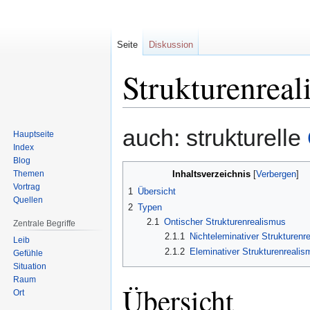
Seite
Diskussion
Strukturenrea
Zur
Zur
auch: strukturelle
Hauptseite
Navigation
Suche
Index
springen
springen
Blog
Themen
Inhaltsverzeichnis
Vortrag
1
Übersicht
Quellen
2
Typen
2.1
Ontischer Strukturenrealismus
Zentrale Begriffe
2.1.1
Nichteleminativer Strukturenr
Leib
2.1.2
Eleminativer Strukturenreali
Gefühle
Situation
Raum
Übersicht
Ort