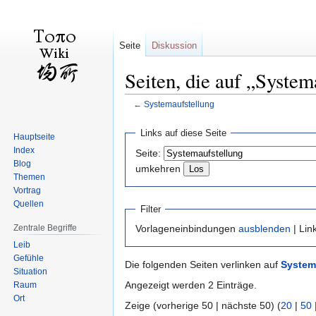
Seite
Diskussion
Seiten, die auf „System
←
Systemaufstellung
Zur
Zur
Links auf diese Seite
Hauptseite
Navigation
Suche
Index
Seite:
springen
springen
Blog
umkehren
Themen
Vortrag
Quellen
Filter
Zentrale Begriffe
Vorlageneinbindungen
ausblenden
| Lin
Leib
Gefühle
Die folgenden Seiten verlinken auf
System
Situation
Angezeigt werden 2 Einträge.
Raum
Ort
Zeige (vorherige 50 | nächste 50) (
20
|
50