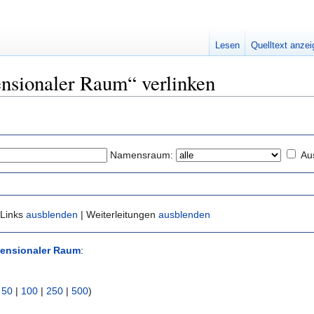
Lesen
Quelltext anze
ensionaler Raum“ verlinken
Namensraum:
Au
 Links
ausblenden
| Weiterleitungen
ausblenden
ensionaler Raum
:
|
50
|
100
|
250
|
500
)