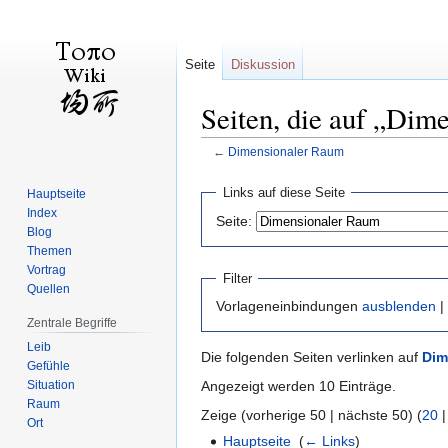
Seite
Diskussion
Seiten, die auf „Dim
←
Dimensionaler Raum
Zur
Zur
Links auf diese Seite
Hauptseite
Navigation
Suche
Index
Seite:
springen
springen
Blog
Themen
Vortrag
Filter
Quellen
Vorlageneinbindungen
ausblenden
|
Zentrale Begriffe
Leib
Die folgenden Seiten verlinken auf
Dim
Gefühle
Situation
Angezeigt werden 10 Einträge.
Raum
Zeige (vorherige 50 | nächste 50) (
20
Ort
Hauptseite
‎
(
← Links
)