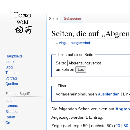
Seite
Diskussion
Seiten, die auf „Abgre
←
Abgrenzungsverbot
Zur
Zur
Links auf diese Seite
Hauptseite
Navigation
Suche
Index
Seite:
springen
springen
Blog
umkehren
Themen
Vortrag
Quellen
Filter
Zentrale Begriffe
Vorlageneinbindungen
ausblenden
| Lin
Leib
Gefühle
Die folgenden Seiten verlinken auf
Abgren
Situation
Angezeigt werden 1 Eintrag.
Raum
Ort
Zeige (vorherige 50 | nächste 50) (
20
|
50