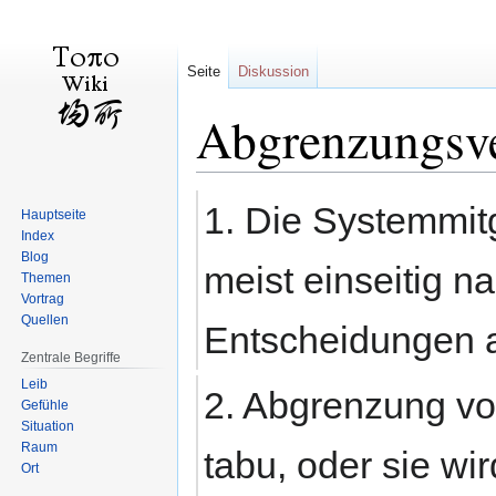
Seite
Diskussion
Abgrenzungsv
Zur
Zur
1. Die Systemmitg
Hauptseite
Navigation
Suche
Index
springen
springen
Blog
meist einseitig 
Themen
Vortrag
Quellen
Entscheidungen 
Zentrale Begriffe
Leib
2. Abgrenzung von
Gefühle
Situation
Raum
tabu, oder sie wi
Ort