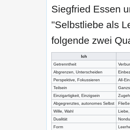
Siegfried Essen u
"Selbstliebe als 
folgende zwei Qua
Ich
Getrenntheit
Verbu
Abgrenzen, Unterscheiden
Einbez
Perspektive, Fokussieren
All-Ei
Teilsein
Ganzs
Einzigartigkeit, Einzigsein
Zugehö
Abgegrenztes, autonomes Selbst
Fließe
Wille, Wahl
Liebe,
Dualität
Nondua
Form
Leerhe