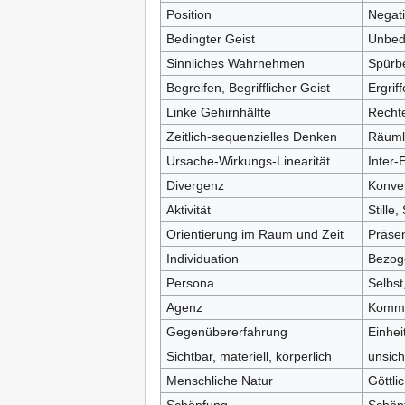
Position
Negat
Bedingter Geist
Unbedi
Sinnliches Wahrnehmen
Spürb
Begreifen, Begrifflicher Geist
Ergrif
Linke Gehirnhälfte
Rechte
Zeitlich-sequenzielles Denken
Räuml
Ursache-Wirkungs-Linearität
Inter
Divergenz
Konve
Aktivität
Stille,
Orientierung im Raum und Zeit
Präse
Individuation
Bezog
Persona
Selbst
Agenz
Komm
Gegenübererfahrung
Einhei
Sichtbar, materiell, körperlich
unsich
Menschliche Natur
Göttli
Schöpfung
Schöp