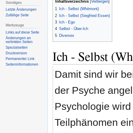
Inhaltsverzeichnis
Sonstiges
1
Ich - Selbst (Whitmont)
Letzte Änderungen
Zufällige Seite
2
Ich - Selbst (Siegfried Essen)
3
Ich - Ego
Werkzeuge
4
Selbst - Über-Ich
Links auf diese Seite
5
Diverses
Änderungen an
verlinkten Seiten
Spezialseiten
Ich - Selbst (W
Druckversion
Permanenter Link
Seiten­informationen
Damit sind wir be
der Psyche angel
Psychologie wird
Teilphänomen ein