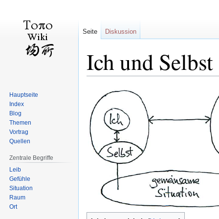
Seite
Diskussion
Ich und Selbst
Zur
Zur
Hauptseite
Navigation
Suche
Index
springen
springen
Blog
Themen
Vortrag
Quellen
Zentrale Begriffe
Leib
Gefühle
Situation
Raum
Ort