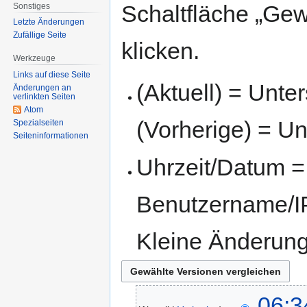
Schaltfläche „Gew
Sonstiges
Letzte Änderungen
Zufällige Seite
klicken.
Werkzeuge
Links auf diese Seite
(Aktuell) = Unte
Änderungen an
verlinkten Seiten
Atom
(Vorherige) = Un
Spezialseiten
Seiten­informationen
Uhrzeit/Datum = 
Benutzername/IP
Kleine Änderun
06:3