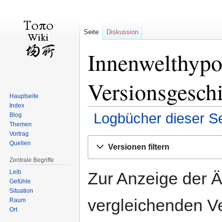
Seite
Diskussion
Innenwelthypo
Versionsgesch
Hauptseite
Index
Logbücher dieser Se
Blog
Themen
Vortrag
Zur
Zur
Quellen
Versionen filtern
Navigation
Suche
Zentrale Begriffe
springen
springen
Leib
Zur Anzeige der 
Gefühle
Situation
vergleichenden V
Raum
Ort