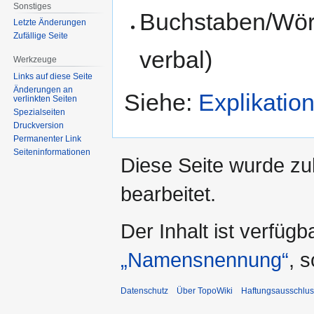
Sonstiges
Buchstaben/Wört
Letzte Änderungen
Zufällige Seite
verbal)
Werkzeuge
Links auf diese Seite
Änderungen an
Siehe:
Explikatio
verlinkten Seiten
Spezialseiten
Druckversion
Permanenter Link
Seiten­informationen
Diese Seite wurde zu
bearbeitet.
Der Inhalt ist verfüg
„Namensnennung“
, 
Datenschutz
Über TopoWiki
Haftungsausschlus