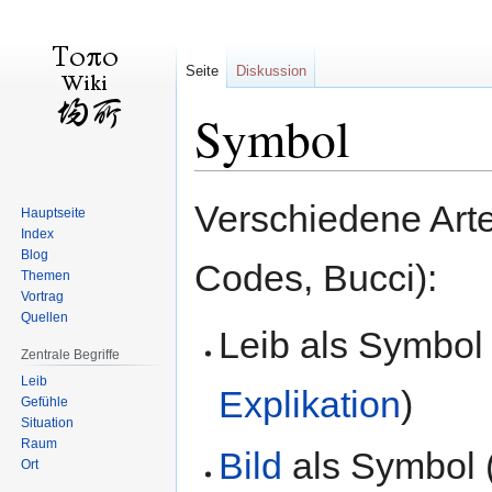
Seite
Diskussion
Symbol
Zur
Zur
Verschiedene Art
Hauptseite
Navigation
Suche
Index
springen
springen
Blog
Codes, Bucci):
Themen
Vortrag
Quellen
Leib als Symbol 
Zentrale Begriffe
Leib
Explikation
)
Gefühle
Situation
Raum
Bild
als Symbol 
Ort