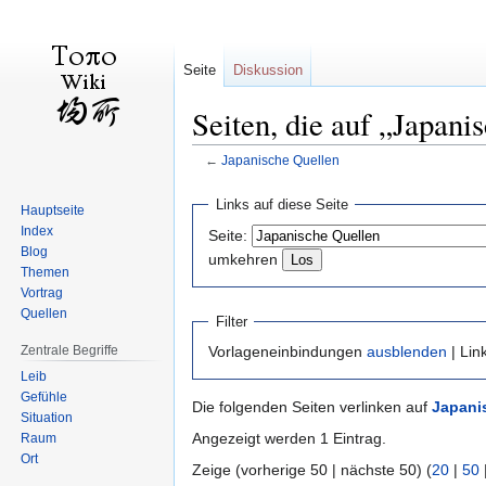
Seite
Diskussion
Seiten, die auf „Japani
←
Japanische Quellen
Zur
Zur
Links auf diese Seite
Hauptseite
Navigation
Suche
Index
Seite:
springen
springen
Blog
umkehren
Themen
Vortrag
Quellen
Filter
Zentrale Begriffe
Vorlageneinbindungen
ausblenden
| Lin
Leib
Gefühle
Die folgenden Seiten verlinken auf
Japani
Situation
Angezeigt werden 1 Eintrag.
Raum
Ort
Zeige (vorherige 50 | nächste 50) (
20
|
50