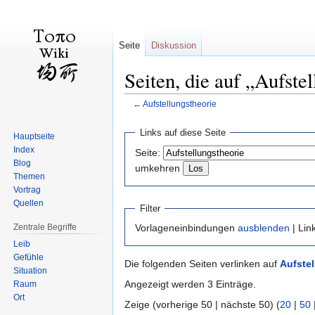
Seite
Diskussion
Seiten, die auf „Aufste
←
Aufstellungstheorie
Zur
Zur
Links auf diese Seite
Hauptseite
Navigation
Suche
Index
Seite:
springen
springen
Blog
umkehren
Themen
Vortrag
Quellen
Filter
Zentrale Begriffe
Vorlageneinbindungen
ausblenden
| Lin
Leib
Gefühle
Die folgenden Seiten verlinken auf
Aufste
Situation
Angezeigt werden 3 Einträge.
Raum
Ort
Zeige (vorherige 50 | nächste 50) (
20
|
50