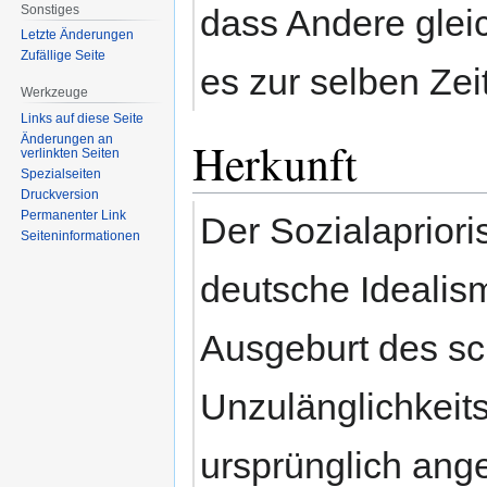
Sonstiges
dass Andere gleic
Letzte Änderungen
Zufällige Seite
es zur selben Zei
Werkzeuge
Links auf diese Seite
Änderungen an
Herkunft
verlinkten Seiten
Spezialseiten
Druckversion
Permanenter Link
Der Sozialaprioris
Seiten­informationen
deutsche Idealism
Ausgeburt des s
Unzulänglichkeits
ursprünglich ange