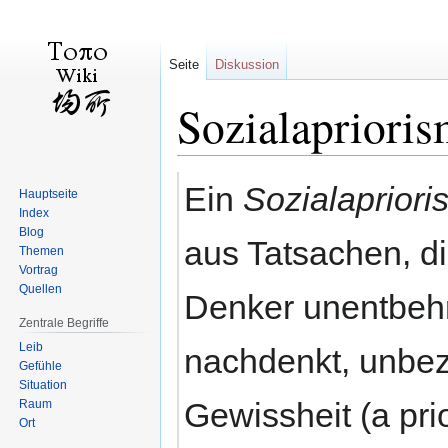
Seite
Diskussion
Sozialapriori
Zur
Zur
Ein
Sozialaprior
Hauptseite
Navigation
Suche
Index
springen
springen
Blog
aus Tatsachen, d
Themen
Vortrag
Quellen
Denker unentbehr
Zentrale Begriffe
Leib
nachdenkt, unbezw
Gefühle
Situation
Gewissheit (a pri
Raum
Ort