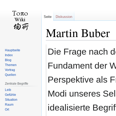
Seite
Diskussion
Martin Buber
Zur
Zur
Die Frage nach d
Hauptseite
Navigation
Suche
Index
springen
springen
Blog
Fundament der We
Themen
Vortrag
Quellen
Perspektive als 
Zentrale Begriffe
Leib
Modi unseres Selb
Gefühle
Situation
idealisierte Begri
Raum
Ort