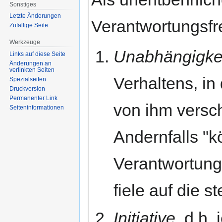
Sonstiges
Letzte Änderungen
Verantwortungsfre
Zufällige Seite
Werkzeuge
Unabhängigke
Links auf diese Seite
Änderungen an
verlinkten Seiten
Verhaltens, in
Spezialseiten
Druckversion
Permanenter Link
von ihm versch
Seiten­informationen
Andernfalls "k
Verantwortung,
fiele auf die 
Initiative
, d.h.