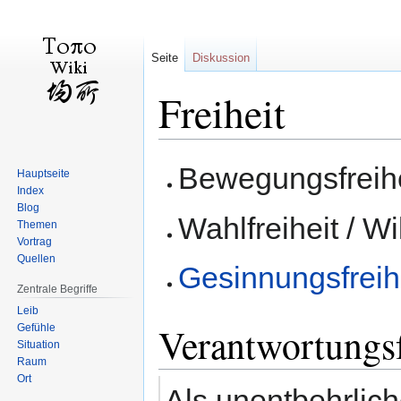
Seite
Diskussion
Freiheit
Zur
Zur
Bewegungsfreihe
Hauptseite
Navigation
Suche
Index
springen
springen
Blog
Wahlfreiheit / Wi
Themen
Vortrag
Quellen
Gesinnungsfreih
Zentrale Begriffe
Leib
Verantwortungsf
Gefühle
Situation
Raum
Ort
Als unentbehrlich