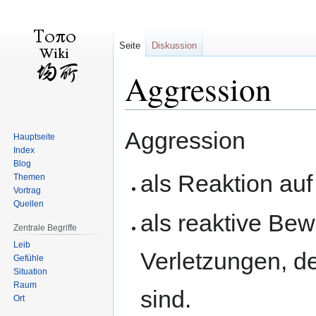
Seite
Diskussion
Aggression
Zur
Zur
Aggression
Hauptseite
Navigation
Suche
Index
springen
springen
Blog
als Reaktion au
Themen
Vortrag
Quellen
als reaktive Be
Zentrale Begriffe
Leib
Verletzungen, d
Gefühle
Situation
Raum
sind.
Ort