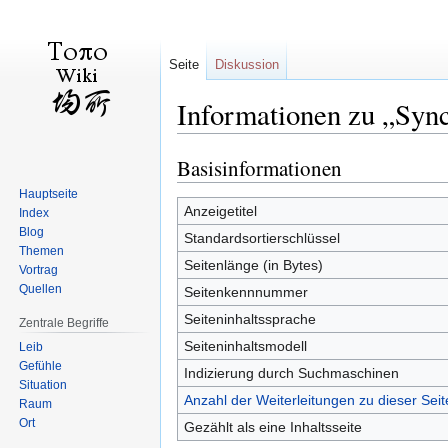
Seite
Diskussion
Informationen zu „Sync
Basisinformationen
Zur
Zur
Navigation
Suche
Hauptseite
springen
springen
Anzeigetitel
Index
Blog
Standardsortierschlüssel
Themen
Seitenlänge (in Bytes)
Vortrag
Quellen
Seitenkennnummer
Seiteninhaltssprache
Zentrale Begriffe
Seiteninhaltsmodell
Leib
Gefühle
Indizierung durch Suchmaschinen
Situation
Anzahl der Weiterleitungen zu dieser Seit
Raum
Ort
Gezählt als eine Inhaltsseite