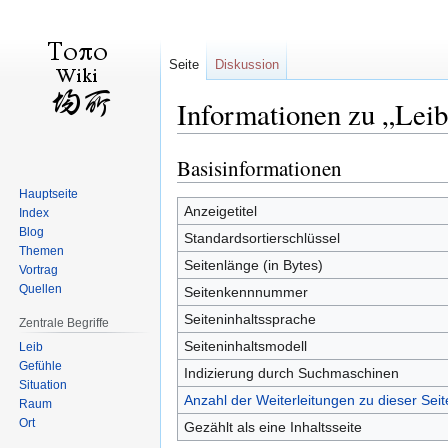
Seite
Diskussion
Informationen zu „Lei
Basisinformationen
Zur
Zur
Navigation
Suche
Hauptseite
springen
springen
Anzeigetitel
Index
Blog
Standardsortierschlüssel
Themen
Seitenlänge (in Bytes)
Vortrag
Quellen
Seitenkennnummer
Seiteninhaltssprache
Zentrale Begriffe
Seiteninhaltsmodell
Leib
Gefühle
Indizierung durch Suchmaschinen
Situation
Anzahl der Weiterleitungen zu dieser Seit
Raum
Ort
Gezählt als eine Inhaltsseite