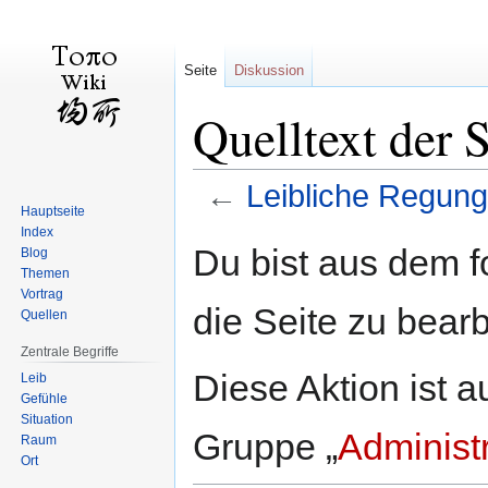
Seite
Diskussion
Quelltext der 
←
Leibliche Regun
Hauptseite
Index
Zur
Zur
Du bist aus dem f
Blog
Navigation
Suche
Themen
springen
springen
Vortrag
die Seite zu bearb
Quellen
Zentrale Begriffe
Diese Aktion ist a
Leib
Gefühle
Situation
Gruppe „
Administ
Raum
Ort