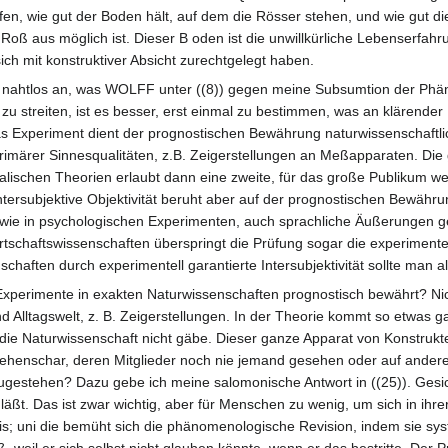
en, wie gut der Boden hält, auf dem die Rösser stehen, und wie gut di
oß aus möglich ist. Dieser B oden ist die unwillkürliche Lebenserfahr
ich mit konstruktiver Absicht zurechtgelegt haben.
ch nahtlos an, was WOLFF unter ((8)) gegen meine Subsumtion der Phän
u streiten, ist es besser, erst einmal zu bestimmen, was an klärender
 Experiment dient der prognostischen Bewährung naturwissenschaftlic
märer Sinnesqualitäten, z.B. Zeigerstellungen an Meßapparaten. Die
alischen Theorien erlaubt dann eine zweite, für das große Publikum we
ntersubjektive Objektivität beruht aber auf der prognostischen Bewähru
wie in psychologischen Experimenten, auch sprachliche Äußerungen ge
rtschaftswissenschaften überspringt die Prüfung sogar die experimenteil
haften durch experimentell garantierte Intersubjektivität sollte man a
 Experimente in exakten Naturwissenschaften prognostisch bewährt? Nic
Alltagswelt, z. B. Zeigerstellungen. In der Theorie kommt so etwas ga
ie Naturwissenschaft nicht gäbe. Dieser ganze Apparat von Konstrukten
enschar, deren Mitglieder noch nie jemand gesehen oder auf andere W
zugestehen? Dazu gebe ich meine salomonische Antwort in ((25)). Gesic
 läßt. Das ist zwar wichtig, aber für Menschen zu wenig, um sich in i
asis; uni die bemüht sich die phänomenologische Revision, indem sie s
, weil er sich selbst nicht glauben könnte, wenn er das bestritte. Der Pr