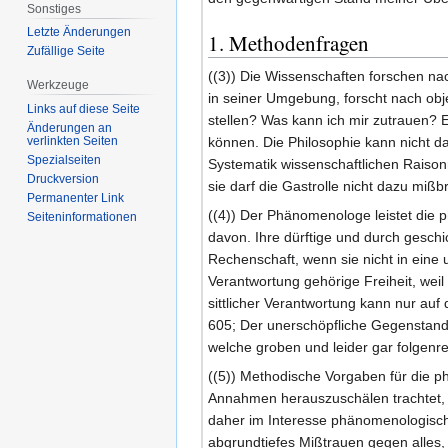
Sonstiges
Letzte Änderungen
1. Methodenfragen
Zufällige Seite
((3)) Die Wissenschaften forschen na
Werkzeuge
in seiner Umgebung, forscht nach obje
Links auf diese Seite
stellen? Was kann ich mir zutrauen? 
Änderungen an
können. Die Philosophie kann nicht d
verlinkten Seiten
Spezialseiten
Systematik wissenschaftlichen Raisonn
Druckversion
sie darf die Gastrolle nicht dazu mißb
Permanenter Link
((4)) Der Phänomenologe leistet die 
Seiten­informationen
davon. Ihre dürftige und durch gesch
Rechenschaft, wenn sie nicht in eine 
Verantwortung gehörige Freiheit, weil a
sittlicher Verantwortung kann nur auf
605; Der unerschöpfliche Gegenstand
welche groben und leider gar folgen
((5)) Methodische Vorgaben für die 
Annahmen herauszuschälen trachtet, 
daher im Interesse phänomenologischer
abgrundtiefes Mißtrauen gegen alles