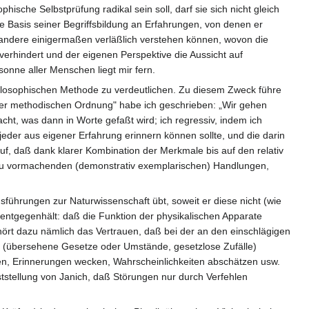
ische Selbstprüfung radikal sein soll, darf sie sich nicht gleich
ie Basis seiner Begriffsbildung an Erfahrungen, von denen er
d andere einigermaßen verläßlich verstehen können, wovon die
 verhindert und der eigenen Perspektive die Aussicht auf
nne aller Menschen liegt mir fern.
philosophischen Methode zu verdeutlichen. Zu diesem Zweck führe
der methodischen Ordnung" habe ich geschrieben: „Wir gehen
acht, was dann in Worte gefaßt wird; ich regressiv, indem ich
der aus eigener Erfahrung erinnern können sollte, und die darin
uf, daß dank klarer Kombination der Merkmale bis auf den relativ
ung zu vormachenden (demonstrativ exemplarischen) Handlungen,
sführungen zur Naturwissenschaft übt, soweit er diese nicht (wie
)) entgegenhält: daß die Funktion der physikalischen Apparate
rt dazu nämlich das Vertrauen, daß bei der an den einschlägigen
n (übersehene Gesetze oder Umstände, gesetzlose Zufälle)
n, Erinnerungen wecken, Wahrscheinlichkeiten abschätzen usw.
tstellung von Janich, daß Störungen nur durch Verfehlen