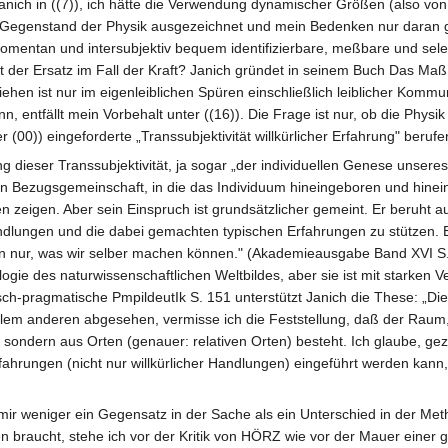
 Janich in ((7)), ich hätte die Verwendung dynamischer Größen (also v
ren Gegenstand der Physik ausgezeichnet und mein Bedenken nur daran g
momentan und intersubjektiv bequem identifizierbare, meßbare und sele
 der Ersatz im Fall der Kraft? Janich gründet in seinem Buch Das Maß 
iehen ist nur im eigenleiblichen Spüren einschließlich leiblicher Kommu
, entfällt mein Vorbehalt unter ((16)). Die Frage ist nur, ob die Physi
r (00)) eingeforderte „Transsubjektivität willkürlicher Erfahrung" beruf
gung dieser Transsubjektivität, ja sogar „der individuellen Genese un
 Bezugsgemeinschaft, in die das Individuum hineingeboren und hineinsozi
n zeigen. Aber sein Einspruch ist grundsätzlicher gemeint. Er beruht a
ndlungen und die dabei gemachten typischen Erfahrungen zu stützen. Er
en nur, was wir selber machen können." (Akademieausgabe Band XVI S. 3
gie des naturwissenschaftlichen Weltbildes, aber sie ist mit starken V
ch-pragmatische PmpildeutIk S. 151 unterstützt Janich die These: „Di
lem anderen abgesehen, vermisse ich die Feststellung, daß der Raum, 
sondern aus Orten (genauer: relativen Orten) besteht. Ich glaube, gezei
Erfahrungen (nicht nur willkürlicher Handlungen) eingeführt werden kan
ir weniger ein Gegensatz in der Sache als ein Unterschied in der Met
n braucht, stehe ich vor der Kritik von HÖRZ wie vor der Mauer ein