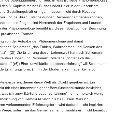
rst in der Abenddämmerung fliegt. In Was ist Neue Phänomenologie?
 des 8. Kapitels meines Buches Adolf Hitler in der Geschichte
k und Gestaltungskraft erringen müssen, nicht durch Rezepte
 vor und bei ihren Entscheidungen Rechenschaft geben können,
gedriftet; die Folgen sind Herrschaft der Eruptionen und Launen,
dem der Phänomenologe bemüht ist, diesen Spalt von der Besinnung
n praktischen Formen.
sung von der Aufgabe der Phänomenologie und damit
st nach Schiemann „das Fühlen, Wahrnehmen und Denken des
...)". ((2)) Die Erfahrung dieser Lebenswelt hat nach Schiemann
auten Dingen und Personen"; zweitens „richtet sich die
ände." ((6)) Eine „unwillkürliche Lebenserfahrung" will Schiemann
nde Erfahrungsform. (...) In der Moderne kann aber keine von
te existieren, denen diese Welt als Objekt gegeben ist. Ein
ekt mit einer Innenwelt eigener Bewußtseinszustände bekleidet,
was ich „unwillkürliche Lebenserfahrung" nenne, herzlich wenig
ständlichung von Demokrit/Platon bis zu Husserl. Was ich
turen vorkommenden Erfahrungsform wird dadurch nicht impliziert,
im Wege, sofern sie das Gemeinsame nur modifiziert, nicht beseitigt.