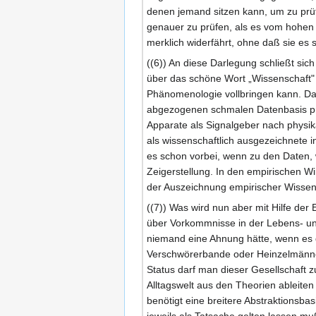
denen jemand sitzen kann, um zu prüf
genauer zu prüfen, als es vom hohen R
merklich widerfährt, ohne daß sie es s
((6)) An diese Darlegung schließt si
über das schöne Wort „Wissenschaft" z
Phänomenologie vollbringen kann. Das
abgezogenen schmalen Datenbasis pri
Apparate als Signalgeber nach physik
als wissenschaftlich ausgezeichnete i
es schon vorbei, wenn zu den Daten, 
Zeigerstellung. In den empirischen Wi
der Auszeichnung empirischer Wissensc
((7)) Was wird nun aber mit Hilfe der
über Vorkommnisse in der Lebens- und 
niemand eine Ahnung hätte, wenn es d
Verschwörerbande oder Heinzelmänneh
Status darf man dieser Gesellschaft 
Alltagswelt aus den Theorien ableiten
benötigt eine breitere Abstraktionsb
jeweils als Tatsache gelten lassen muß