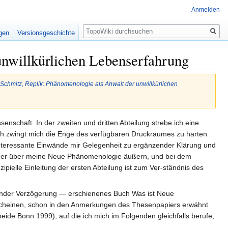
Anmelden
Suche
igen
Versionsgeschichte
nwillkürlichen Lebenserfahrung
chmitz, Replik: Phänomenologie als Anwalt der unwillkürlichen
enschaft. In der zweiten und dritten Abteilung strebe ich eine
doch zwingt mich die Enge des verfügbaren Druckraumes zu harten
interessante Einwände mir Gelegenheit zu ergänzender Klärung und
l her über meine Neue Phänomenologie äußern, und bei dem
ipielle Einleitung der ersten Abteilung ist zum Ver-ständnis des
etender Verzögerung — erschienenes Buch Was ist Neue
rscheinen, schon in den Anmerkungen des Thesenpapiers erwähnt
ide Bonn 1999), auf die ich mich im Folgenden gleichfalls berufe,