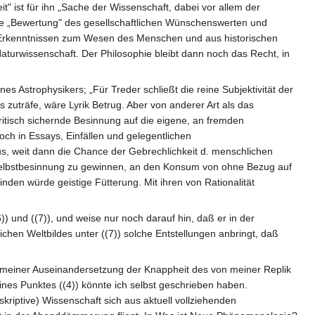
" ist für ihn „Sache der Wissenschaft, dabei vor allem der
ie „Bewertung" des gesellschaftlichen Wünschenswerten und
en Erkenntnissen zum Wesen des Menschen und aus historischen
Naturwissenschaft. Der Philosophie bleibt dann noch das Recht, in
s Astrophysikers; „Für Treder schließt die reine Subjektivität der
as zuträfe, wäre Lyrik Betrug. Aber von anderer Art als das
kritisch sichernde Besinnung auf die eigene, an fremden
ch in Essays, Einfällen und gelegentlichen
aus, weit dann die Chance der Gebrechlichkeit d. menschlichen
r Selbstbesinnung zu gewinnen, an den Konsum von ohne Bezug auf
n würde geistige Fütterung. Mit ihren von Rationalität
)) und ((7)), und weise nur noch darauf hin, daß er in der
en Weltbildes unter ((7)) solche Entstellungen anbringt, daß
l meiner Auseinandersetzung der Knappheit des von meiner Replik
nes Punktes ((4)) könnte ich selbst geschrieben haben.
kriptive) Wissenschaft sich aus aktuell vollziehenden