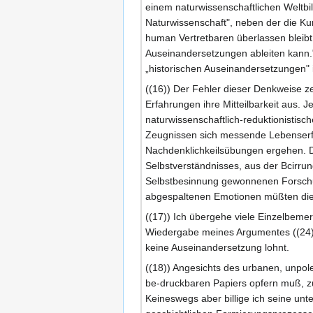
einem naturwissenschaftlichen Weltbil
Naturwissenschaft", neben der die K
human Vertretbaren überlassen bleib
Auseinandersetzungen ableiten kann." 
„historischen Auseinandersetzungen" 
((16)) Der Fehler dieser Denkweise ze
Erfahrungen ihre Mitteilbarkeit aus. J
naturwissenschaftlich-reduktionistisc
Zeugnissen sich messende Lebenserfah
Nachdenklichkeilsübungen ergehen. Das
Selbstverständnisses, aus der Bcirru
Selbstbesinnung gewonnenen Forschun
abgespaltenen Emotionen müßten die M
((17)) Ich übergehe viele Einzelbemer
Wiedergabe meines Argumentes ((24))
keine Auseinandersetzung lohnt.
((18)) Angesichts des urbanen, unpol
be-druckbaren Papiers opfern muß, zu
Keineswegs aber billige ich seine unt