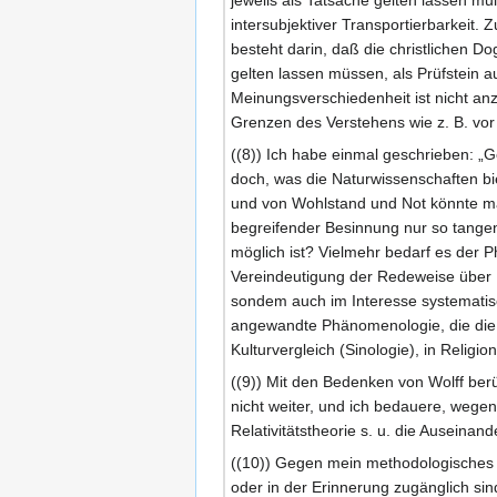
intersubjektiver Transportierbarkeit. 
besteht darin, daß die christlichen 
gelten lassen müssen, als Prüfstein aus
Meinungsverschiedenheit ist nicht a
Grenzen des Verstehens wie z. B. vor
((8)) Ich habe einmal geschrieben: „G
doch, was die Naturwissenschaften bi
und von Wohlstand und Not könnte man
begreifender Besinnung nur so tangen
möglich ist? Vielmehr bedarf es der P
Vereindeutigung der Redeweise über Er
sondem auch im Interesse systematisc
angewandte Phänomenologie, die die 
Kulturvergleich (Sinologie), in Relig
((9)) Mit den Bedenken von Wolff ber
nicht weiter, und ich bedauere, wege
Relativitätstheorie s. u. die Auseina
((10)) Gegen mein methodologisches P
oder in der Erinnerung zugänglich sin