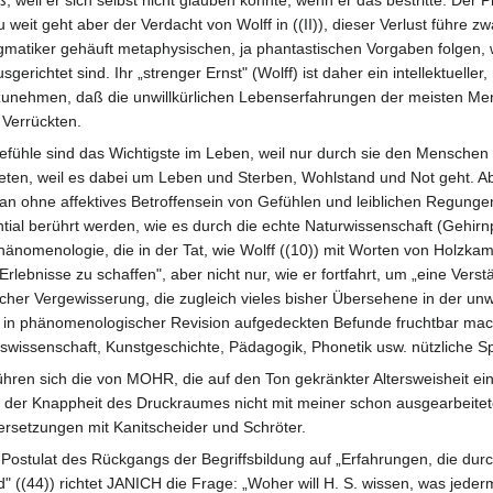
Zu weit geht aber der Verdacht von Wolff in ((II)), dieser Verlust führe
Dogmatiker gehäuft metaphysischen, ja phantastischen Vorgaben folgen
gerichtet sind. Ihr „strenger Ernst" (Wolff) ist daher ein intellektueller
nzunehmen, daß die unwillkürlichen Lebenserfahrungen der meisten Me
 Verrückten.
efühle sind das Wichtigste im Leben, weil nur durch sie den Menschen 
eten, weil es dabei um Leben und Sterben, Wohlstand und Not geht. A
 ohne affektives Betroffensein von Gefühlen und leiblichen Regungen 
tial berührt werden, wie es durch die echte Naturwissenschaft (Gehir
hänomenologie, die in der Tat, wie Wolff ((10)) mit Worten von Holzkamp
lebnisse zu schaffen", aber nicht nur, wie er fortfahrt, um „eine Ver
her Vergewisserung, die zugleich vieles bisher Übersehene in der unw
in phänomenologischer Revision aufgedeckten Befunde fruchtbar mach
ionswissenschaft, Kunstgeschichte, Pädagogik, Phonetik usw. nützliche S
ühren sich die von MOHR, die auf den Ton gekränkter Altersweisheit ei
n der Knappheit des Druckraumes nicht mit meiner schon ausgearbeite
ndersetzungen mit Kanitscheider und Schröter.
ostulat des Rückgangs der Begriffsbildung auf „Erfahrungen, die durc
d" ((44)) richtet JANICH die Frage: „Woher will H. S. wissen, was jeder