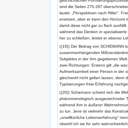
geschichtlichen Formierungsprozessen
sind die Seiten 275-287 überschrieben
lautet: „Perspektiven nach Hitler". F
ersetzen, aber er kann den Horizont
damit diese nicht gar zu flach ausfäl
während das Denken in spezialisierte
her zu schließen, leistet er ebenso L
((19)) Der Beitrag von SCHIEMANN be
zusammenhängenden Mißverständniss
Subjektes in der ihm gegebenen Welt.
zwei Richtungen: Erstens gilt „die w
Aufmerksamkeit einer Person in der su
gleichwohl nicht gelten lassen, denn
Typisierungen freie Erfahrung nachge
((20)) Schiemann scheint sich die Wel
phänomenologisch ausgezeichneter Teil
während ihm in äußerer Wahrnehmung d
zu tun. Jene ist vielmehr das Konstru
„unwillkürliche Lebenserfahrung" nenn
obwohl ich sie für sehr wahrscheinlich