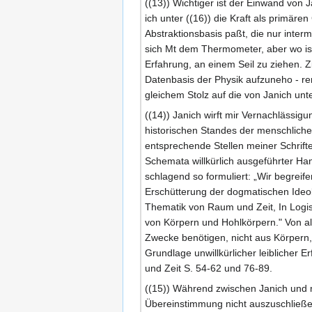
((13)) Wichtiger ist der Einwand von
ich unter ((16)) die Kraft als primä
Abstraktionsbasis paßt, die nur inter
sich Mt dem Thermometer, aber wo ist
Erfahrung, an einem Seil zu ziehen. Z
Datenbasis der Physik aufzuneho - renn
gleichem Stolz auf die von Janich unte
((14)) Janich wirft mir Vernachlässi
historischen Standes der menschlichen
entsprechende Stellen meiner Schrifte
Schemata willkürlich ausgeführter Ha
schlagend so formuliert: „Wir begreif
Erschütterung der dogmatischen Ideolo
Thematik von Raum und Zeit, In Logis
von Körpern und Hohlkörpern." Von al
Zwecke benötigen, nicht aus Körpern, 
Grundlage unwillkürlicher leiblicher 
und Zeit S. 54-62 und 76-89.
((15)) Während zwischen Janich und m
Übereinstimmung nicht auszuschließe