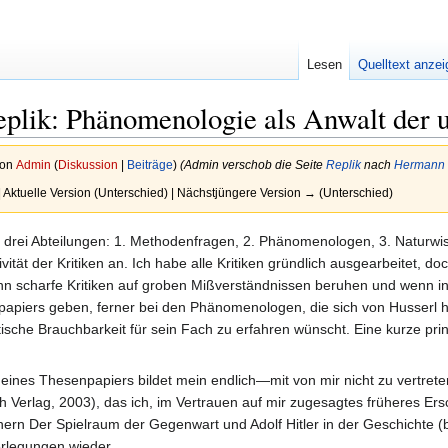
Lesen
Quelltext anze
plik: Phänomenologie als Anwalt der u
von
Admin
(
Diskussion
|
Beiträge
)
(Admin verschob die Seite
Replik
nach
Hermann S
| Aktuelle Version (Unterschied) | Nächstjüngere Version → (Unterschied)
n drei Abteilungen: 1. Methodenfragen, 2. Phänomenologen, 3. Naturwiss
ät der Kritiken an. Ich habe alle Kritiken gründlich ausgearbeitet, 
enn scharfe Kritiken auf groben Mißverständnissen beruhen und wenn 
papiers geben, ferner bei den Phänomenologen, die sich von Husser
ische Brauchbarkeit für sein Fach zu erfahren wünscht. Eine kurze prinz
meines Thesenpapiers bildet mein endlich—mit von mir nicht zu vertr
 Verlag, 2003), das ich, im Vertrauen auf mir zugesagtes früheres E
rn Der Spielraum der Gegenwart und Adolf Hitler in der Geschichte (be
rlegungen wieder.