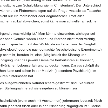
 zwangsläufig „zur Schulbildung wie im Christentum". Der Unterschied
, während die Phänomenologen auf die Frage, was sie als Tatsache
, nicht nur ein moralischer oder dogmatischer. Trotz aller
nschen radikal abweichen; sonst käme man schneller an solche
irgend etwas wichtig ist." Man könnte einwenden, wichtiger sei
ber ohne Gefühle wären Leben und Sterben nicht mehr wichtig,
nicht sprechen. Soll das Wichtigste im Leben von der Sorgfalt
nphysiologie) oder die nachgemachte (psychologische Experimente)
 schreibt, berufen ist, eine „Möglichkeit der Klärung und
ständigung über das jeweils Gemeinte herbeiführen zu können",
illkürlichen Lebenserfahrung aufdecken kann. Daraus schöpft die
en kann und schon in der Medizin (besonders Psychiatrie), im
puren hinterlassen hat.
nes ausgezeichneten Naturforschers gestimmt sind. Sie führen
ten Stellungnahme auf sie eingehen zu können; zur
hschnittlich (wenn auch mit Ausnahmen) jedermann jederzeit frisch
mann jederzeit frisch oder in der Erinnerung zugänglich ist?" Meine