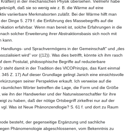
on Kräften) in der mechanischen Physik übersehen. Vielmehr habe
eknüpft, daß sie so wenig wie z. B. die Wärme auf eine
ktiv variierbare Merkmalsorten zuläßt. Bei der Wärme hilft man
der Dinge 5. 279 f. die Einführung des Massebegriffs auf die
nikation erfahrbar. Wenn man bereit ist, solche Erfahrungen in die
k nach solcher Erweiterung ihrer Abstraktionsbasis sich noch mit
en kann.
seres Handlungs- und Sprachvermögens in der Gemeinschaft" und „des
alisiert wird" vor ((12)). Was dies betrifft, könnte ich ihm rasch
uf dem Postulat, philosophische Begriffe auf reduzierbare
 steht damit in der Tradition des VICOPrinzips, das Kant einmal
45 Z. 17) Auf dieser Grundlage gelingt Janich eine einsichtsvolle
erkürzungen seiner Perspektive erkauft. Ich verweise auf die
e räumlichen Wörter betreffen die Lage, die Form und die Größe
wie ihn der Handwerker und der Naturwissenschaftler für ihre
gt zu haben, daß der nötige Ortsbegriff zirkelfrei nur auf der
n, vgl. Was ist Neue Phänonzendlogie? S. 61 f. und dort zu Raum
hode besteht, der gegenseitige Ergänzung und sachliche
er gegen Phänomenologie abgeschlossenen, vom Bekenntnis zu