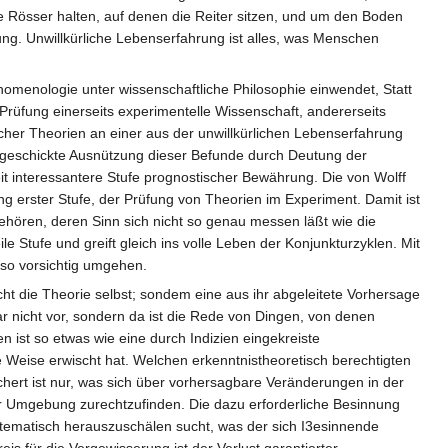
e Rösser halten, auf denen die Reiter sitzen, und um den Boden
ung. Unwillkürliche Lebenserfahrung ist alles, was Menschen
omenologie unter wissenschaftliche Philosophie einwendet, Statt
 Prüfung einerseits experimentelle Wissenschaft, andererseits
her Theorien an einer aus der unwillkürlichen Lebenserfahrung
 geschickte Ausnützung dieser Befunde durch Deutung der
it interessantere Stufe prognostischer Bewährung. Die von Wolff
ng erster Stufe, der Prüfung von Theorien im Experiment. Damit ist
hören, deren Sinn sich nicht so genau messen läßt wie die
e Stufe und greift gleich ins volle Leben der Konjunkturzyklen. Mit
lso vorsichtig umgehen.
ht die Theorie selbst; sondem eine aus ihr abgeleitete Vorhersage
r nicht vor, sondern da ist die Rede von Dingen, von denen
 ist so etwas wie eine durch Indizien eingekreiste
eise erwischt hat. Welchen erkenntnistheoretisch berechtigten
hert ist nur, was sich über vorhersagbare Veränderungen in der
hrer Umgebung zurechtzufinden. Die dazu erforderliche Besinnung
ystematisch herauszuschälen sucht, was der sich I3esinnende
eis für die Vergewisserung ist der Verlust garantierter