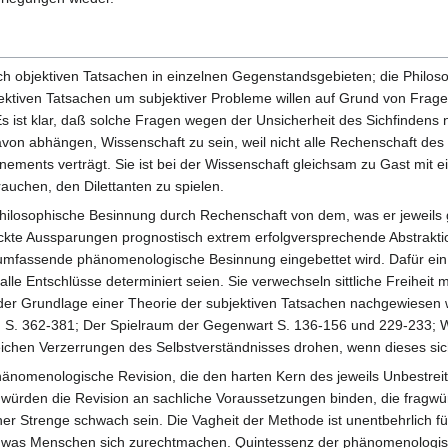
ch objektiven Tatsachen in einzelnen Gegenstandsgebieten; die Philo
ktiven Tatsachen um subjektiver Probleme willen auf Grund von Fragen 
Es ist klar, daß solche Fragen wegen der Unsicherheit des Sichfindens
avon abhängen, Wissenschaft zu sein, weil nicht alle Rechenschaft d
ements verträgt. Sie ist bei der Wissenschaft gleichsam zu Gast mit ei
rauchen, den Dilettanten zu spielen.
philosophische Besinnung durch Rechenschaft von dem, was er jeweils 
ickte Aussparungen prognostisch extrem erfolgversprechende Abstraktio
umfassende phänomenologische Besinnung eingebettet wird. Dafür ein Be
lle Entschlüsse determiniert seien. Sie verwechseln sittliche Freiheit mi
 der Grundlage einer Theorie der subjektiven Tatsachen nachgewiesen w
 S. 362-381; Der Spielraum der Gegenwart S. 136-156 und 229-233; Wa
reichen Verzerrungen des Selbstverständnisses drohen, wenn dieses s
phänomenologische Revision, die den harten Kern des jeweils Unbestre
würden die Revision an sachliche Voraussetzungen binden, die fragw
 Strenge schwach sein. Die Vagheit der Methode ist unentbehrlich für 
, was Menschen sich zurechtmachen. Quintessenz der phänomenologisc