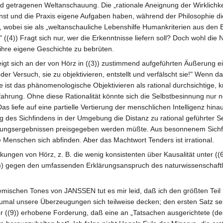
d getragenen Weltanschauung. Die „rationale Aneignung der Wirklichkeit
unst und die Praxis eigene Aufgaben haben, während der Philosophie d
t, wobei sie als „weltanschauliche Lebenshilfe Humankriterien aus d
((4)) Fragt sich nur, wer die Erkenntnisse liefern soll? Doch wohl die 
ihre eigene Geschichte zu bebrüten.
igt sich an der von Hörz in ((3)) zustimmend aufgeführten Äußerung eine
eder Versuch, sie zu objektivieren, entstellt und verfälscht sie!" Wenn d
he ist das phänomenologische Objektivieren als rational durchsichtige, 
rung. Ohne diese Rationalität könnte sich die Selbstbesinnung nur no
 liefe auf eine partielle Vertierung der menschlichen Intelligenz hin
ng des Sichfindens in der Umgebung die Distanz zu rational geführte
gsergebnissen preisgegeben werden müßte. Aus besonnenem Sichfinde
enschen sich abfinden. Aber das Machtwort Tenders ist irrational.
kungen von Hörz, z. B. die wenig konsistenten über Kausalität unter ((6
 gegen den umfassenden Erklärungsanspruch des naturwissenschaftlich
emischen Tones von JANSSEN tut es mir leid, daß ich den größten Tei
mal unsere Überzeugungen sich teilweise decken; den ersten Satz sei
er ((9)) erhobene Forderung, daß eine an „Tatsachen ausgerichtete (des