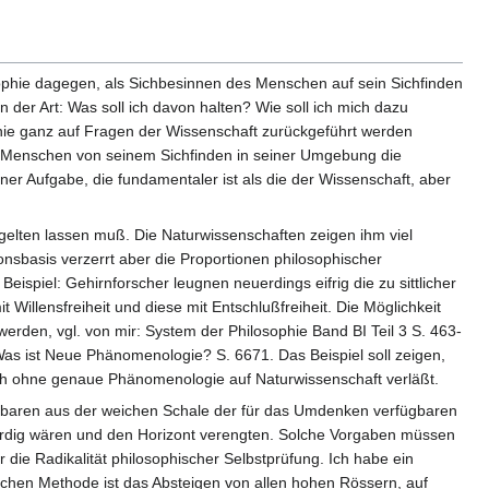
sophie dagegen, als Sichbesinnen des Menschen auf sein Sichfinden
der Art: Was soll ich davon halten? Wie soll ich mich dazu
 nie ganz auf Fragen der Wissenschaft zurückgeführt werden
es Menschen von seinem Sichfinden in seiner Umgebung die
ner Aufgabe, die fundamentaler ist als die der Wissenschaft, aber
gelten lassen muß. Die Naturwissenschaften zeigen ihm viel
nsbasis verzerrt aber die Proportionen philosophischer
ispiel: Gehirnforscher leugnen neuerdings eifrig die zu sittlicher
t Willensfreiheit und diese mit Entschlußfreiheit. Die Möglichkeit
erden, vgl. von mir: System der Philosophie Band BI Teil 3 S. 463-
s ist Neue Phänomenologie? S. 6671. Das Beispiel soll zeigen,
ich ohne genaue Phänomenologie auf Naturwissenschaft verläßt.
itbaren aus der weichen Schale der für das Umdenken verfügbaren
ürdig wären und den Horizont verengten. Solche Vorgaben müssen
die Radikalität philosophischer Selbstprüfung. Ich habe ein
hen Methode ist das Absteigen von allen hohen Rössern, auf