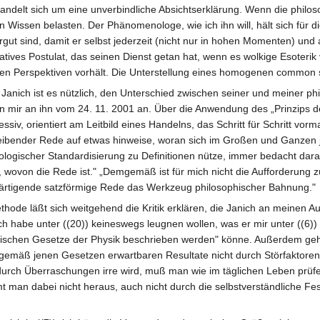
ndelt sich um eine unverbindliche Absichtserklärung. Wenn die philosoph
 Wissen belasten. Der Phänomenologe, wie ich ihn will, hält sich für d
ergut sind, damit er selbst jederzeit (nicht nur in hohen Momenten) un
latives Postulat, das seinen Dienst getan hat, wenn es wolkige Esoterik
n Perspektiven vorhält. Die Unterstellung eines homogenen common so
t Janich ist es nützlich, den Unterschied zwischen seiner und meiner 
on mir an ihn vom 24. 11. 2001 an. Über die Anwendung des „Prinzips 
siv, orientiert am Leitbild eines Handelns, das Schritt für Schritt vorm
ibender Rede auf etwas hinweise, woran sich im Großen und Ganzen je
nologischer Standardisierung zu Definitionen nütze, immer bedacht dara
eibt, wovon die Rede ist." „Demgemäß ist für mich nicht die Aufforder
rtigende satzförmige Rede das Werkzeug philosophischer Bahnung."
hode läßt sich weitgehend die Kritik erklären, die Janich an meinen Au
. Ich habe unter ((20)) keineswegs leugnen wollen, was er mir unter ((6
rischen Gesetze der Physik beschrieben werden" könne. Außerdem gehö
 gemäß jenen Gesetzen erwartbaren Resultate nicht durch Störfaktore
rch Überraschungen irre wird, muß man wie im täglichen Leben prüfe
man dabei nicht heraus, auch nicht durch die selbstverständliche Fes