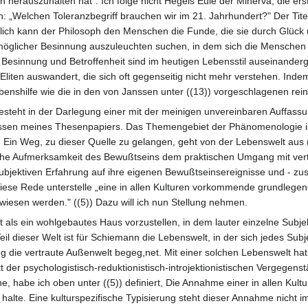
 herauszuhalten hat". Ich folge nicht Hegels Eule der Minerva, die e
: „Welchen Toleranzbegriff brauchen wir im 21. Jahrhundert?" Der Titel
reilich kann der Philosoph den Menschen die Funde, die sie durch Glüc
 möglicher Besinnung auszuleuchten suchen, in dem sich die Menschen
lt. Besinnung und Betroffenheit sind im heutigen Lebensstil auseinander
 Eliten auswandert, die sich oft gegenseitig nicht mehr verstehen. In
ebenshilfe wie die in den von Janssen unter ((13)) vorgeschlagenen rei
steht in der Darlegung einer mit der meinigen unvereinbaren Auffas
en meines Thesenpapiers. Das Themengebiet der Phänomenologie i
 Ein Weg, zu dieser Quelle zu gelangen, geht von der Lebenswelt aus (
ache Aufmerksamkeit des Bewußtseins dem praktischen Umgang mit vertr
bjektiven Erfahrung auf ihre eigenen Bewußtseinsereignisse und - zust
 diese Rede unterstelle „eine in allen Kulturen vorkommende grundlege
wiesen werden." ((5)) Dazu will ich nun Stellung nehmen.
t als ein wohlgebautes Haus vorzustellen, in dem lauter einzelne Subjek
 dieser Welt ist für Schiemann die Lebenswelt, in der sich jedes Subj
ie vertraute Außenwelt begeg,net. Mit einer solchen Lebenswelt hat, 
kt der psychologistisch-reduktionistisch-introjektionistischen Vergegen
e, habe ich oben unter ((5)) definiert, Die Annahme einer in allen Kul
 halte. Eine kulturspezifische Typisierung steht dieser Annahme nicht 