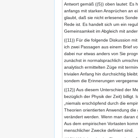
Antwort gemäß ((5)) oben lautet: Es ha
anfangs mit starken Ansprüchen an ein
glaubt, daß sie nicht erlesenes Sond
Rede ist. Es handelt sich um ein regu
Gemeinsamkeit im Abgleich mit andere
((11)) Für die folgende Diskussion mi
ich zwei Passagen aus einem Brief v
dabei nur etwas anders von Sie progres
zunächst in normalsprachlich umschre
analytisch ermittelten Züge mit termi
trivialen Anfang hin durchsichtig bl
sondem die Erinnerungen vergegenwä
((12)) Aus diesem Unterschied der Met
bezüglich der Physik der Zeit) billigt
„niemals erschöpfend durch die empi
Theorien orientierten Anwendung die
verändert werden. Wenn man daran du
Aus dem empirischen Vortasten kommt 
menschlicher Zwecke definiert sind.