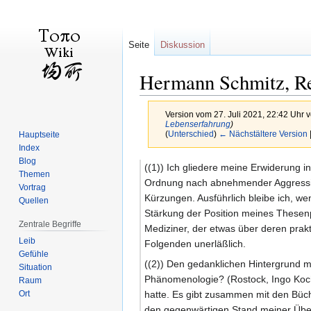
Seite
Diskussion
Hermann Schmitz, Re
Version vom 27. Juli 2021, 22:42 Uhr 
Lebenserfahrung
)
(
Unterschied
)
← Nächstältere Version
Hauptseite
Index
Blog
Zur
Zur
((1)) Ich gliedere meine Erwiderung i
Themen
Navigation
Suche
Ordnung nach abnehmender Aggressivit
Vortrag
springen
springen
Kürzungen. Ausführlich bleibe ich, w
Quellen
Stärkung der Position meines Thesen
Zentrale Begriffe
Mediziner, der etwas über deren prakt
Leib
Folgenden unerläßlich.
Gefühle
((2)) Den gedanklichen Hintergrund 
Situation
Phänomenologie? (Rostock, Ingo Koch
Raum
Ort
hatte. Es gibt zusammen mit den Büche
den gegenwärtigen Stand meiner Übe