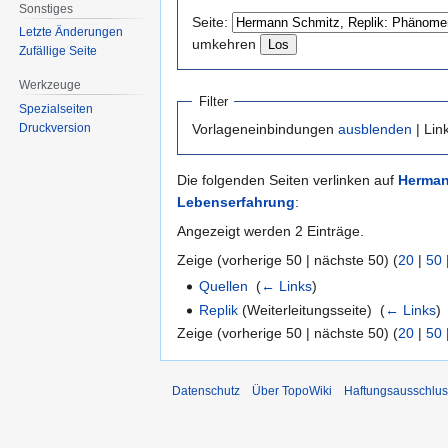
Navigation
Suche
Sonstiges
Seite:
springen
springen
Letzte Änderungen
umkehren
Zufällige Seite
Werkzeuge
Filter
Spezialseiten
Druckversion
Vorlageneinbindungen
ausblenden
| Lin
Die folgenden Seiten verlinken auf
Herman
Lebenserfahrung
:
Angezeigt werden 2 Einträge.
Zeige (vorherige 50 | nächste 50) (
20
|
50
Quellen
‎
(
← Links
)
Replik
(Weiterleitungsseite) ‎
(
← Links
)
Zeige (vorherige 50 | nächste 50) (
20
|
50
Datenschutz
Über TopoWiki
Haftungsausschlus