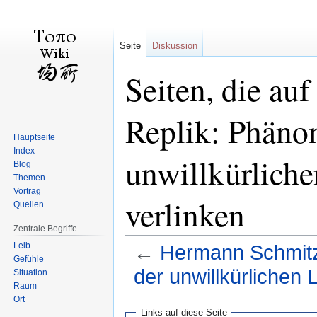
Seite
Diskussion
Seiten, die au
Replik: Phäno
Hauptseite
Index
unwillkürlich
Blog
Themen
Vortrag
verlinken
Quellen
Zentrale Begriffe
Leib
←
Hermann Schmitz,
Gefühle
der unwillkürlichen
Situation
Raum
Ort
Zur
Zur
Links auf diese Seite