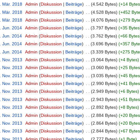
. Mär. 2018
‎
Admin
Diskussion
Beiträge
‎
4.542 Bytes
+14 Bytes
. Mär. 2018
‎
Admin
Diskussion
Beiträge
‎
4.528 Bytes
+452 Byt
. Mär. 2018
‎
Admin
Diskussion
Beiträge
‎
4.076 Bytes
+279 Byt
. Jun. 2014
‎
Admin
Diskussion
Beiträge
‎
3.797 Bytes
+35 Bytes
. Jun. 2014
‎
Admin
Diskussion
Beiträge
‎
3.762 Bytes
+66 Bytes
. Jun. 2014
‎
Admin
Diskussion
Beiträge
‎
3.696 Bytes
+357 Byte
. Jun. 2014
‎
Admin
Diskussion
Beiträge
‎
3.339 Bytes
+275 Byte
. Nov. 2013
‎
Admin
Diskussion
Beiträge
‎
3.064 Bytes
+4 Bytes
. Nov. 2013
‎
Admin
Diskussion
Beiträge
‎
3.060 Bytes
+25 Bytes
. Nov. 2013
‎
Admin
Diskussion
Beiträge
‎
3.035 Bytes
+45 Bytes
. Nov. 2013
‎
Admin
Diskussion
Beiträge
‎
2.990 Bytes
+41 Bytes
. Nov. 2013
‎
Admin
Diskussion
Beiträge
‎
2.949 Bytes
+6 Bytes
. Nov. 2013
‎
Admin
Diskussion
Beiträge
‎
2.943 Bytes
+51 Bytes
. Nov. 2013
‎
Admin
Diskussion
Beiträge
‎
2.892 Bytes
+8 Bytes
. Nov. 2013
‎
Admin
Diskussion
Beiträge
‎
2.884 Bytes
+20 Bytes
. Nov. 2013
‎
Admin
Diskussion
Beiträge
‎
2.864 Bytes
+20 Bytes
. Nov. 2013
‎
Admin
Diskussion
Beiträge
‎
2.844 Bytes
+67 Bytes
. Nov. 2013
‎
Admin
Diskussion
Beiträge
‎
2.777 Bytes
+1 Byte