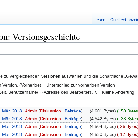
Lesen
Quelltext anze
on: Versionsgeschichte
e zu vergleichenden Versionen auswählen und die Schaltfläche „Gewähl
en Version, (Vorherige) = Unterschied zur vorherigen Version
 Zeit, Benutzername/IP-Adresse des Bearbeiters, K = Kleine Änderung
. Mär. 2018
‎
Admin
Diskussion
Beiträge
‎
4.601 Bytes
+59 Bytes
. Mär. 2018
‎
Admin
Diskussion
Beiträge
‎
4.542 Bytes
+38 Bytes
. Mär. 2018
‎
Admin
Diskussion
Beiträge
‎
4.504 Bytes
-26 Bytes
. Mär. 2018
‎
Admin
Diskussion
Beiträge
‎
4.530 Bytes
-12 Bytes