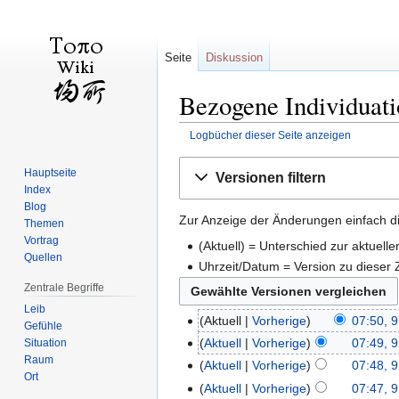
Seite
Diskussion
Bezogene Individuati
Logbücher dieser Seite anzeigen
Zur
Zur
Hauptseite
Versionen filtern
Navigation
Suche
Index
springen
springen
Blog
Zur Anzeige der Änderungen einfach di
Themen
Vortrag
(Aktuell) = Unterschied zur aktuell
Quellen
Uhrzeit/Datum = Version zu dieser
Zentrale Begriffe
Leib
Aktuell
Vorherige
07:50, 9
Gefühle
Aktuell
Vorherige
07:49, 9
Situation
Raum
Aktuell
Vorherige
07:48, 9
Ort
Aktuell
Vorherige
07:47, 9