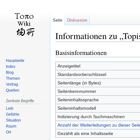
Seite
Diskussion
Informationen zu „Topi
Basisinformationen
Zur
Zur
Navigation
Suche
Hauptseite
springen
springen
Anzeigetitel
Index
Blog
Standardsortierschlüssel
Themen
Seitenlänge (in Bytes)
Vortrag
Quellen
Seitenkennnummer
Seiteninhaltssprache
Zentrale Begriffe
Seiteninhaltsmodell
Leib
Gefühle
Indizierung durch Suchmaschinen
Situation
Anzahl der Weiterleitungen zu dieser Seit
Raum
Ort
Gezählt als eine Inhaltsseite