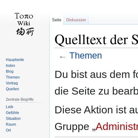
Seite
Diskussion
Quelltext der 
←
Themen
Hauptseite
Index
Zur
Zur
Du bist aus dem f
Blog
Navigation
Suche
Themen
springen
springen
Vortrag
die Seite zu bearb
Quellen
Zentrale Begriffe
Diese Aktion ist a
Leib
Gefühle
Situation
Gruppe „
Administ
Raum
Ort