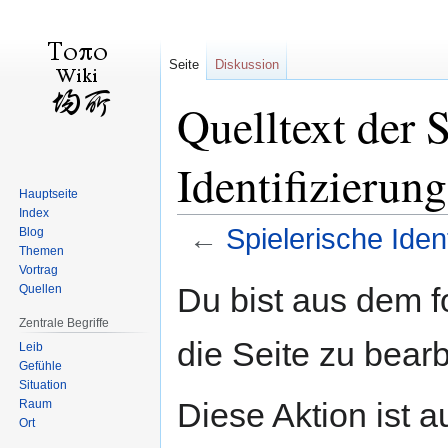
Seite
Diskussion
Quelltext der S
Identifizierung
Hauptseite
Index
←
Spielerische Ident
Blog
Themen
Vortrag
Zur
Zur
Du bist aus dem f
Quellen
Navigation
Suche
Zentrale Begriffe
springen
springen
die Seite zu bearb
Leib
Gefühle
Situation
Diese Aktion ist a
Raum
Ort