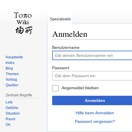
Spezialseite
Anmelden
Zur
Zur
Benutzername
Navigation
Suche
Hauptseite
springen
springen
Index
Passwort
Blog
Themen
Vortrag
Quellen
Angemeldet bleiben
Zentrale Begriffe
Anmelden
Leib
Gefühle
Hilfe beim Anmelden
Situation
Raum
Passwort vergessen?
Ort