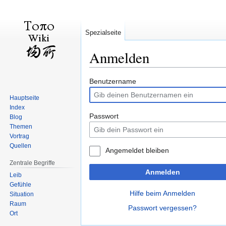
Spezialseite
Anmelden
Zur
Zur
Benutzername
Navigation
Suche
Hauptseite
springen
springen
Index
Passwort
Blog
Themen
Vortrag
Quellen
Angemeldet bleiben
Zentrale Begriffe
Anmelden
Leib
Gefühle
Hilfe beim Anmelden
Situation
Raum
Passwort vergessen?
Ort