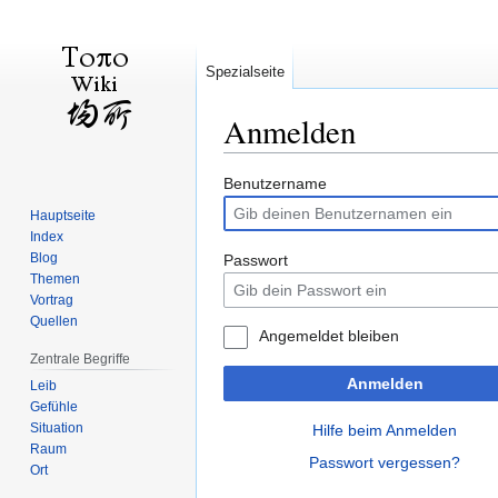
Spezialseite
Anmelden
Zur
Zur
Benutzername
Navigation
Suche
Hauptseite
springen
springen
Index
Blog
Passwort
Themen
Vortrag
Quellen
Angemeldet bleiben
Zentrale Begriffe
Anmelden
Leib
Gefühle
Situation
Hilfe beim Anmelden
Raum
Passwort vergessen?
Ort