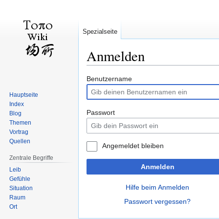
Spezialseite
Anmelden
Zur
Zur
Benutzername
Navigation
Suche
Hauptseite
springen
springen
Index
Passwort
Blog
Themen
Vortrag
Quellen
Angemeldet bleiben
Zentrale Begriffe
Anmelden
Leib
Gefühle
Hilfe beim Anmelden
Situation
Raum
Passwort vergessen?
Ort