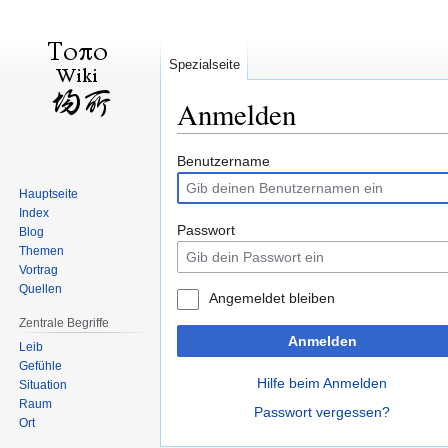
Spezialseite
Anmelden
Zur
Zur
Benutzername
Navigation
Suche
Hauptseite
springen
springen
Index
Passwort
Blog
Themen
Vortrag
Quellen
Angemeldet bleiben
Zentrale Begriffe
Anmelden
Leib
Gefühle
Hilfe beim Anmelden
Situation
Raum
Passwort vergessen?
Ort